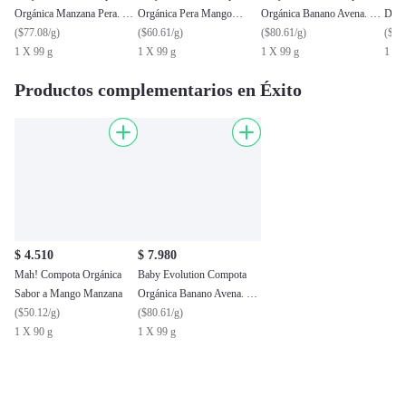
Orgánica Manzana Pera. 0g
Orgánica Pera Mango
Orgánica Banano Avena. 0g
Dulc
de azúcar añadido.
(
$77.08/g
)
Espinaca. 0g de azúcar
(
$60.61/g
)
de azúcar añadido.
(
$80.61/g
)
Prob
(
$36
1 X 99 g
añadido.
1 X 99 g
1 X 99 g
1 X 
Productos complementarios en Éxito
$ 4.510
$ 7.980
Mah! Compota Orgánica
Baby Evolution Compota
Sabor a Mango Manzana
Orgánica Banano Avena. 0g
(
$50.12/g
)
de azúcar añadido.
(
$80.61/g
)
1 X 90 g
1 X 99 g