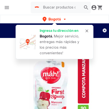
Bogotá
Regístrate
¿Nuevo en Rappi?
y disfruta de
Ingresa tu dirección en
envíos gratis por semanas
Aplican TyC
Bogotá
.
Mejor servicio,
entregas más rápidas y
los precios más
convenientes!