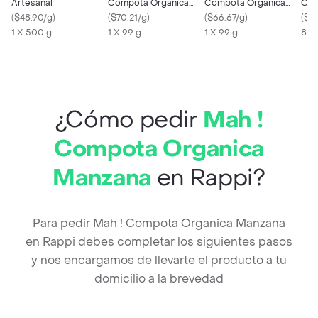
Artesanal
Compota Orgánica
Compota Orgánica
Opt
(
$48.90/g
)
Banano Avena. 0g de
(
$70.21/g
)
Pera Mango Espinaca.
(
$66.67/g
)
(
$14
1 X 500 g
azúcar añadido.
1 X 99 g
0g de azúcar añadido.
1 X 99 g
800
¿Cómo pedir
Mah !
Compota Organica
Manzana
en Rappi?
Para pedir Mah ! Compota Organica Manzana
en Rappi debes completar los siguientes pasos
y nos encargamos de llevarte el producto a tu
domicilio a la brevedad