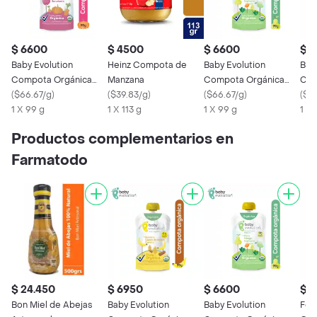
$ 6600
$ 4500
$ 6600
$ 
Baby Evolution
Heinz Compota de
Baby Evolution
Bab
Compota Orgánica
Manzana
Compota Orgánica
Com
Manzana Calabaza. 0g
(
$66.67/g
)
(
$39.83/g
)
Pera Mango Espinaca.
(
$66.67/g
)
Ban
(
$70
de azúcar añadido.
1 X 99 g
1 X 113 g
0g de azúcar añadido.
1 X 99 g
azú
1 X 
Productos complementarios en
Farmatodo
$ 24.450
$ 6950
$ 6600
$ 1
Bon Miel de Abejas
Baby Evolution
Baby Evolution
Form