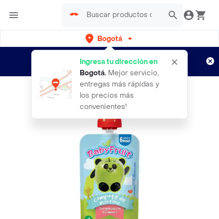
Bogotá
Regístrate
¿Nuevo en Rappi?
y disfruta de
Ingresa tu dirección en
envíos gratis por semanas
Aplican TyC
Bogotá
.
Mejor servicio,
entregas más rápidas y
los precios más
convenientes!