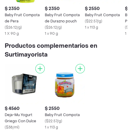
$ 2350
$ 2350
$ 2550
$ 
Baby Fruit Compota
Baby Fruit Compota
Baby Fruit Compota
Bab
de Pera
de Durazno pouch
(
$22.57/g
)
Par
(
$26.12/g
)
(
$26.12/g
)
1 x 113 g
Per
(
$22
1 X 90 g
1 x 90 g
1 X 
Productos complementarios en
Surtimayorista
$ 4560
$ 2550
Deja-Mu Yogurt
Baby Fruit Compota
Griego Con Dulce
(
$22.57/g
)
(
$38/ml
)
1 x 113 g