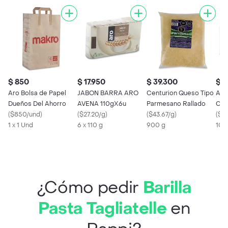
$ 850
$ 17.950
$ 39.300
$ 4
Aro Bolsa de Papel
JABON BARRA ARO
Centurion Queso Tipo
Aro
Dueños Del Ahorro
AVENA 110gX6u
Parmesano Rallado
Cre
(
$850/und
)
(
$27.20/g
)
(
$43.67/g
)
(
$42
1 x 1 Und
6 x 110 g
900 g
100
¿Cómo pedir
Barilla
Pasta Tagliatelle
en