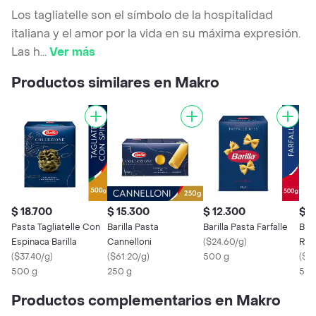
Los tagliatelle son el símbolo de la hospitalidad
italiana y el amor por la vida en su máxima expresión.
Las h
...
Ver más
Productos similares en Makro
$ 18.700
$ 15.300
$ 12.300
$ 1
Pasta Tagliatelle Con
Barilla Pasta
Barilla Pasta Farfalle
Bari
Espinaca Barilla
Cannelloni
(
$24.60/g
)
Rig
(
$37.40/g
)
(
$61.20/g
)
500 g
(
$2
500 g
250 g
500
Productos complementarios en Makro