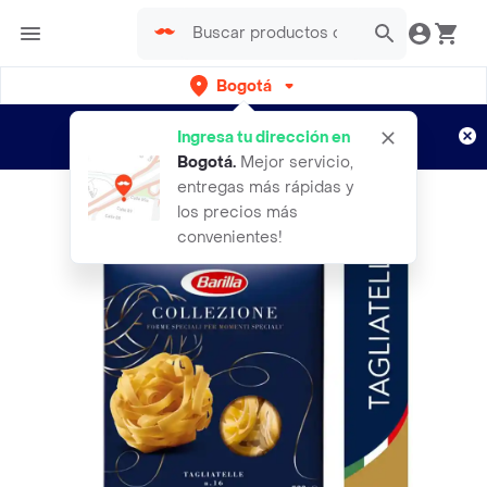
Bogotá
Regístrate
¿Nuevo en Rappi?
y disfruta de
Ingresa tu dirección en
envíos gratis por semanas
Aplican TyC
Bogotá
.
Mejor servicio,
entregas más rápidas y
los precios más
convenientes!