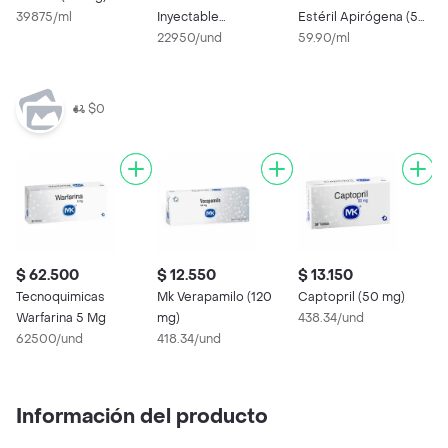
39875/ml
Inyectable
Estéril Apirógena (5
3
Anticoagulante
22950/und
%)
59.90/ml
$0
$ 62.500
$ 12.550
$ 13.150
$
Tecnoquimicas
Mk Verapamilo (120
Captopril (50 mg)
M
Warfarina 5 Mg
mg)
438.34/und
1
62500/und
418.34/und
Información del producto