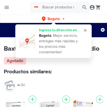
Bogotá
Regístrate
¿Nuevo en Rappi?
y disfruta de
Ingresa tu dirección en
envíos gratis por semanas
Aplican TyC
Bogotá
.
Mejor servicio,
entregas más rápidas y
los precios más
Baxter Dextrosa Cloruro De Sodio
convenientes!
Agotado
Productos similares:
$0