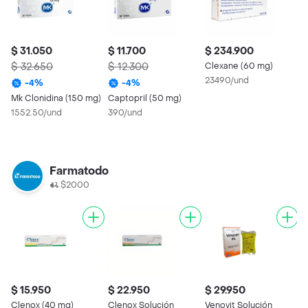
$ 31.050
$ 11.700
$ 234.900
$
$ 32.650
$ 12.300
Clexane (60 mg)
$
23490/und
-
4
%
-
4
%
Mk Clonidina (150 mg)
Captopril (50 mg)
M
1552.50/und
390/und
m
3
Farmatodo
$2000
$ 15.950
$ 22.950
$ 29.950
$
Clenox (40 mg)
Clenox Solución
Venovit Solución
C