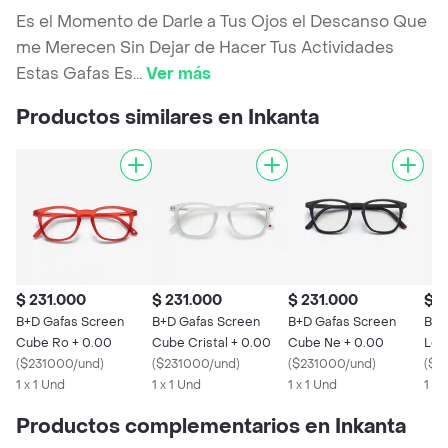
Es el Momento de Darle a Tus Ojos el Descanso Que
me Merecen Sin Dejar de Hacer Tus Actividades
Estas Gafas Es
...
Ver más
Productos similares en Inkanta
$ 231.000
$ 231.000
$ 231.000
$ 2
B+D Gafas Screen
B+D Gafas Screen
B+D Gafas Screen
B+D
Cube Ro + 0.00
Cube Cristal + 0.00
Cube Ne + 0.00
Loo
(
$231000/und
)
(
$231000/und
)
(
$231000/und
)
(
$2
1 x 1 Und
1 x 1 Und
1 x 1 Und
1 x 
Productos complementarios en Inkanta