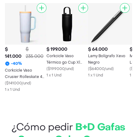
$
$
$ 199.000
$ 64.000
$ 6
141.000
235.000
Corkcicle Vaso
Lamy Bolígrafo Xevo
Met
Térmico go Cup Xl
Negro
Lla
-
40
%
Negro Mate 30 Oz
(
$199000/und
)
(
$64000/und
)
(
$6
Corkcicle Vaso
1 x 1 Und
1 x 1 Und
1 x 
Crusier Rolleskate 40
Oz
(
$141000/und
)
1 x 1 Und
¿Cómo pedir
B+D Gafas