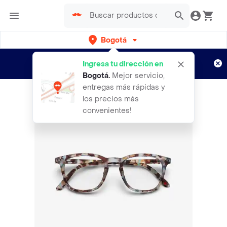
Bogotá
Regístrate
¿Nuevo en Rappi?
y disfruta de
Ingresa tu dirección en
envíos gratis por semanas
Aplican TyC
Bogotá
.
Mejor servicio,
entregas más rápidas y
los precios más
convenientes!