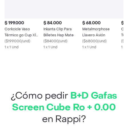
$ 199.000
$ 84.000
$ 68.000
$ 1
Corkcicle Vaso
Inkanta Clip Para
Metalmorphose
Cor
Térmico go Cup Xl
Billetes Hap Mate
Llavero Avión
Tum
Negro Mate 30 Oz
(
$199000/und
)
(
$84000/und
)
(
$68000/und
)
(
$1
1 x 1 Und
1 x 1 Und
1 x 1 Und
1 x 
¿Cómo pedir
B+D Gafas
Screen Cube Ro + 0.00
en Rappi?