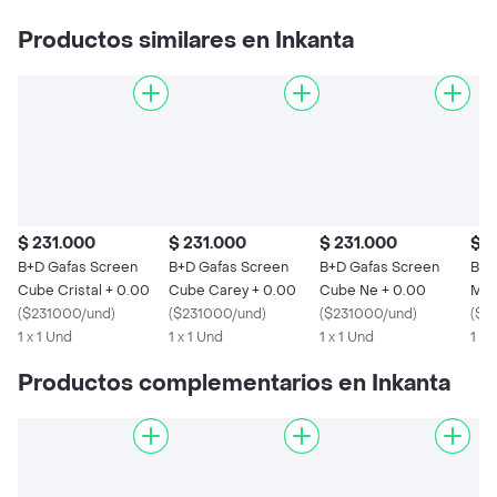
Productos similares en Inkanta
$ 231.000
$ 231.000
$ 231.000
$ 1
B+D Gafas Screen
B+D Gafas Screen
B+D Gafas Screen
B+D
Cube Cristal + 0.00
Cube Carey + 0.00
Cube Ne + 0.00
Max
(
$231000/und
)
(
$231000/und
)
(
$231000/und
)
(
$1
1 x 1 Und
1 x 1 Und
1 x 1 Und
1 x 
Productos complementarios en Inkanta