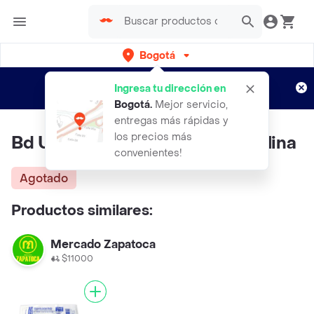
Bogotá
Regístrate
¿Nuevo en Rappi?
y disfruta de
Ingresa tu dirección en
envíos gratis por semanas
Aplican TyC
Bogotá
.
Mejor servicio,
entregas más rápidas y
los precios más
Bd Ultra-Fine Jeringa para Insulina
convenientes!
Agotado
Productos similares:
Mercado Zapatoca
$11000