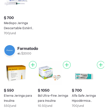
$ 700
Medispo Jeringa
Descartable Estéril
(10 mL)
700/und
Farmatodo
$2000
$ 550
$ 1050
$ 700
Eterna Jeringa para
Bd Ultra-Fine Jeringa
Alfa Safe Jeringa
Insulina
para Insulina
Hipodérmica
550/und
10.50/und
Desechable x20ml
700/und