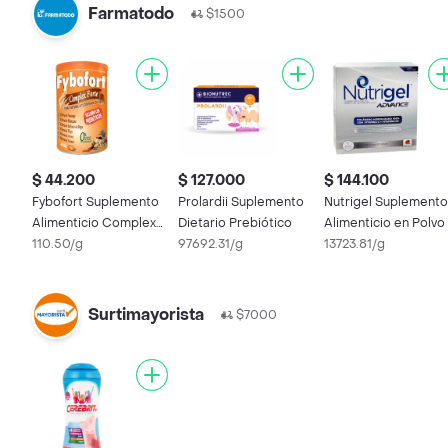
Farmatodo
$1500
$ 44.200
$ 127.000
$ 144.100
Fybofort Suplemento
Prolardii Suplemento
Nutrigel Suplemento
Alimenticio Complex
Dietario Prebiótico
Alimenticio en Polvo
Forte Sabor a Naranja
110.50/g
97692.31/g
13723.81/g
Surtimayorista
$7000