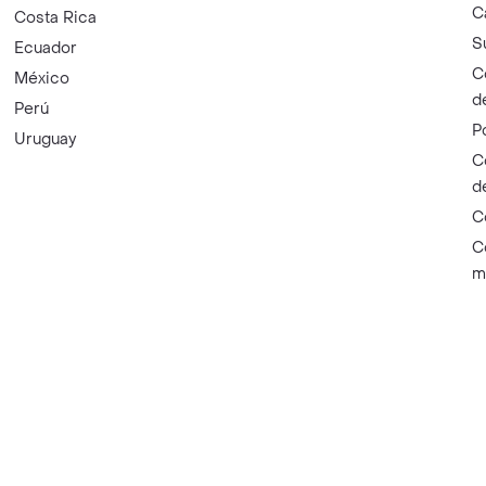
C
Costa Rica
S
Ecuador
C
México
d
Perú
P
Uruguay
C
d
C
C
m