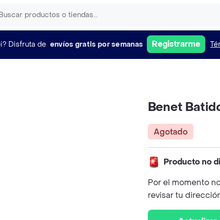
Registrarme
i?
Disfruta de
envíos gratis por semanas
Té
Benet Batid
Agotado
Producto no d
Por el momento no
revisar tu direcció