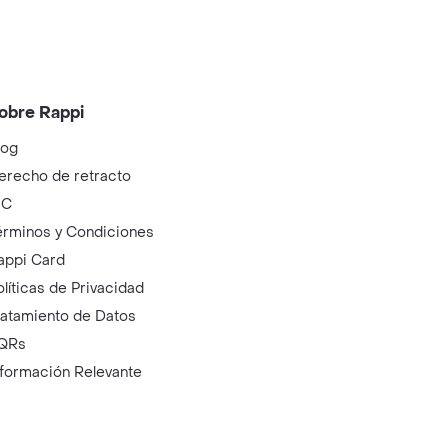
obre Rappi
log
erecho de retracto
IC
érminos y Condiciones
appi Card
olíticas de Privacidad
ratamiento de Datos
QRs
nformación Relevante