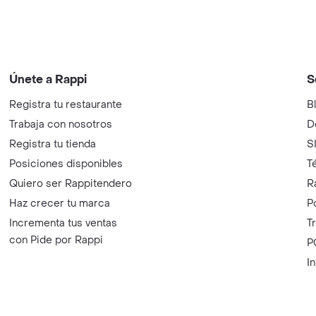
Únete a Rappi
S
Registra tu restaurante
B
Trabaja con nosotros
D
Registra tu tienda
S
Posiciones disponibles
T
Quiero ser Rappitendero
R
Haz crecer tu marca
P
Incrementa tus ventas
T
con Pide por Rappi
P
I