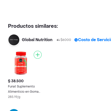
Productos similares:
Global Nutrition
Costo de Servici
$6000
$ 38.500
Funat Suplemento
Alimenticio en Gomas
Con Probióticos Fresa
285.19/g