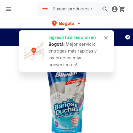
Bogotá
Regístrate
¿Nuevo en Rappi?
y disfruta de
Ingresa tu dirección en
envíos gratis por semanas
Aplican TyC
Bogotá
.
Mejor servicio,
entregas más rápidas y
los precios más
convenientes!