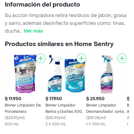
Información del producto
Su acción limpiadora retira residuos de jabón, grasa
y sarro, además desinfecta superficies como: tinas,
ducha
...
Ver más
Productos similares en Home Sentry
$ 11.950
$ 17.950
$ 25.950
$ 1
Binner Limpiador De
Binner Limpiador
Binner Limpiador
Bin
Porcelanato
Baños y Duchas 500
Desmanchador Juntas
Anti
(
$23.90/ml
)
mL y Doypack 500 mL
(
$35.90/ml
)
de Cerámica Lavanda
(
$37.08/ml
)
Nev
(
$27
500 mL
2 X 500 mL
1 X 700 mL
Ref
1 X