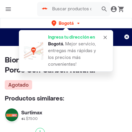
Bogotá
Regístrate
¿Nuevo en Rappi?
y disfruta de
Ingresa tu dirección en
envíos gratis por semanas
Aplican TyC
Bogotá
.
Mejor servicio,
entregas más rápidas y
los precios más
Biore Limpiador Profundo Para
convenientes!
Poros Con Carbon Natural
Agotado
Productos similares:
Surtimax
$7500