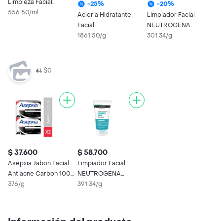
Limpieza Facial
-
25
%
-
20
%
Dermopure Oil
556.50/ml
Acleria Hidratante
Limpiador Facial
Control
Facial
NEUTROGENA
1861.50/g
Purified Skin 150 ML
301.34/g
$0
$ 37.600
$ 58.700
Asepxia Jabon Facial
Limpiador Facial
Antiacne Carbon 100
NEUTROGENA
G X2 Unidades
376/g
Purified Skin 150 ML
391.34/g