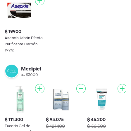
$ 19.900
Asepxia Jabón Efecto
Purificante Carbón
Detox
199/g
Medipiel
$3000
$ 111.300
$ 93.075
$ 45.200
Eucerin Gel de
$ 124.100
$ 56.500