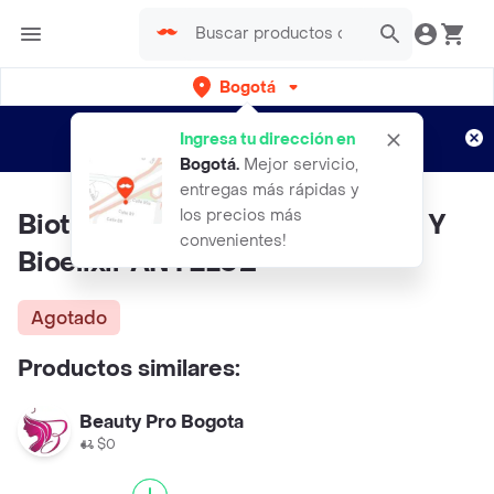
Bogotá
Regístrate
¿Nuevo en Rappi?
y disfruta de
Ingresa tu dirección en
envíos gratis por semanas
Aplican TyC
Bogotá
.
Mejor servicio,
entregas más rápidas y
los precios más
Bioterapia Capilar Con Romero Y
convenientes!
Bioelixir ANYELUZ
Agotado
Productos similares:
Beauty Pro Bogota
$0