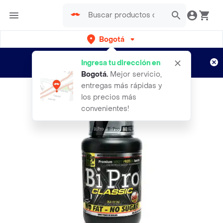
Bogotá
Regístrate
¿Nuevo en Rappi?
y disfruta de
Ingresa tu dirección en
envíos gratis por semanas
Aplican TyC
Bogotá
.
Mejor servicio,
entregas más rápidas y
los precios más
convenientes!