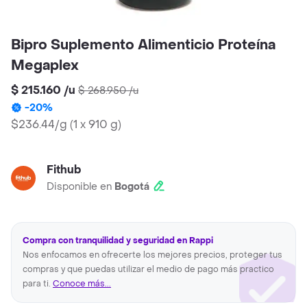
Bipro Suplemento Alimenticio Proteína
Megaplex
$ 215.160
/
u
$ 268.950
/
u
-
20
%
$236.44/g
(
1 x 910 g
)
Fithub
Disponible en
Bogotá
Compra con tranquilidad y seguridad en Rappi
Nos enfocamos en ofrecerte los mejores precios, proteger tus
compras y que puedas utilizar el medio de pago más practico
para ti.
Conoce más...