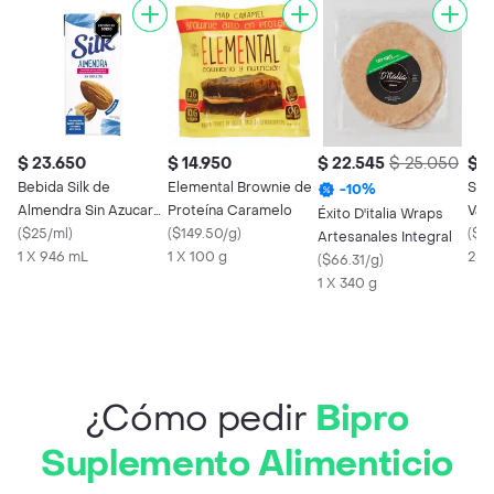
$ 23.650
$ 14.950
$ 22.545
$ 25.050
$ 1
Bebida Silk de
Elemental Brownie de
Sac
-
10
%
Almendra Sin Azucar
Proteína Caramelo
Vain
Éxito D'italia Wraps
(946 Ml)
(
$25/ml
)
(
$149.50/g
)
(
$6
Artesanales Integral
1 X 946 mL
1 X 100 g
25 
(
$66.31/g
)
1 X 340 g
¿Cómo pedir
Bipro
Suplemento Alimenticio