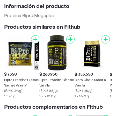
Información del producto
Proteina Bipro Megaplex
Productos similares en Fithub
$ 7550
$ 268.950
$ 355.550
$ 1
Bipro Proteína Classic
Bipro Proteína Classic
Bipro Clasic Sabor a
Bi P
Sachet Vainilla"
Vainilla
Vainilla
Pol
(
$290.39/g
)
(
$295.55/g
)
(
$261.05/g
)
Prot
(
$3
1 x 26 g
1 X 910.0 g
1 x 1362 g
1 X 
Productos complementarios en Fithub