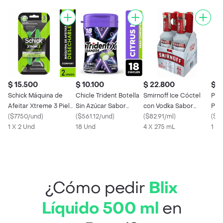
$ 15.500
$ 10.100
$ 22.800
$ 2
Schick Máquina de
Chicle Trident Botella
Smirnoff Ice Cóctel
Pow
Afeitar Xtreme 3 Piel
Sin Azúcar Sabor
con Vodka Sabor
Pot
Sensible
(
$7750/und
)
Passion Fruit 18 Und
(
$561.12/und
)
Original
(
$82.91/ml
)
Afr
(
$54
1 X 2 Und
18 Und
4 X 275 mL
1 x 
¿Cómo pedir
Blix
Líquido 500 ml
en