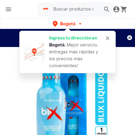
Bogotá
Regístrate
¿Nuevo en Rappi?
y disfruta de
Ingresa tu dirección en
envíos gratis por semanas
Aplican TyC
Bogotá
.
Mejor servicio,
entregas más rápidas y
los precios más
convenientes!