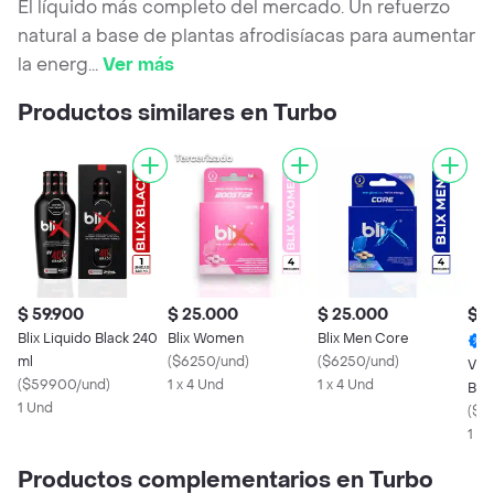
El líquido más completo del mercado. Un refuerzo
natural a base de plantas afrodisíacas para aumentar
la energ
...
Ver más
Productos similares en Turbo
$ 59.900
$ 25.000
$ 25.000
$ 4
Blix Liquido Black 240
Blix Women
Blix Men Core
ml
(
$6250/und
)
(
$6250/und
)
Vit
(
$59900/und
)
1 x 4 Und
1 x 4 Und
Beb
1 Und
(
$81
1 x
Productos complementarios en Turbo