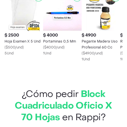
$ 2500
$ 4000
$ 4900
$ 
Hoja Examen X 5 Und
Portaminas 0,5 Mm
Pegante Madera Uso
Res
(
$500/und
)
(
$4000/und
)
Profesional 60 Cc
Peli
5Und
1Und
(
$4900/und
)
(
$3
1Und
1Un
¿Cómo pedir
Block
Cuadriculado Oficio X
70 Hojas
en Rappi?