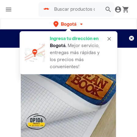
Bogotá
Regístrate
¿Nuevo en Rappi?
y disfruta de
Ingresa tu dirección en
envíos gratis por semanas
Aplican TyC
Bogotá
.
Mejor servicio,
entregas más rápidas y
los precios más
convenientes!