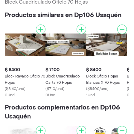
Block Cuadriculado Oficio 70 Hojas
Productos similares en Dp106 Usaquén
$ 8400
$ 7100
$ 8400
$ 7
Block Rayado Oficio 70
Block Cuadriculado
Block Oficio Hojas
Blo
Hojas
Carta 70 Hojas
Blancas X 70 Hojas
Hoj
(
$8.40/und
)
(
$7.10/und
)
(
$8400/und
)
(
$7.
0Und
0Und
1Und
0U
Productos complementarios en Dp106
Usaquén