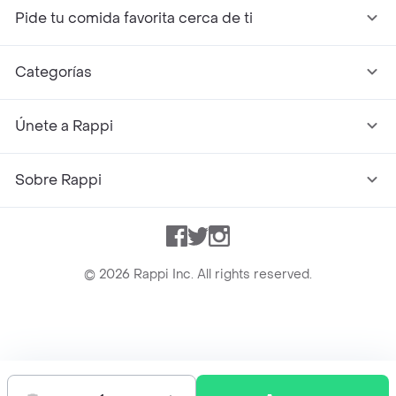
Pide tu comida favorita cerca de ti
Categorías
Únete a Rappi
Sobre Rappi
Facebook
Twitter
Instagram
©
2026
Rappi Inc. All rights reserved.
Rappi S.A.S. --- NIT 900.843.898-9 --- Calle 63 # 16A-02
Bogotá D.C. --- notificacionesrappi@rappi.com