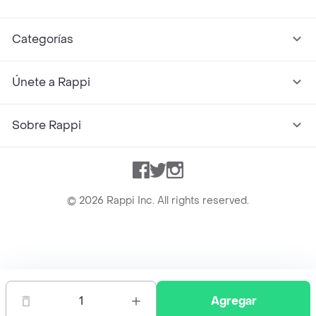
Categorías
Únete a Rappi
Sobre Rappi
Facebook
Twitter
Instagram
©
2026
Rappi Inc. All rights reserved.
Rappi S.A.S. --- NIT 900.843.898-9 --- Calle 63 # 16A-02
Bogotá D.C. --- notificacionesrappi@rappi.com
1
Agregar