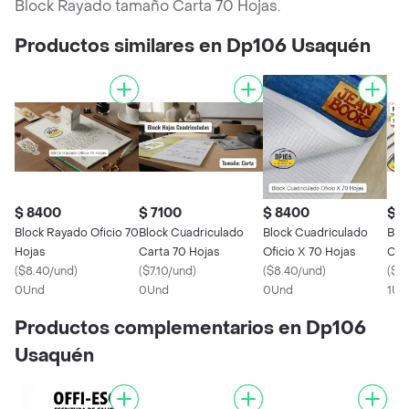
Block Rayado tamaño Carta 70 Hojas.
Productos similares en Dp106 Usaquén
$ 8400
$ 7100
$ 8400
$ 
Block Rayado Oficio 70
Block Cuadriculado
Block Cuadriculado
Blo
Hojas
Carta 70 Hojas
Oficio X 70 Hojas
Car
(
$8.40/und
)
(
$7.10/und
)
(
$8.40/und
)
(
$6
0Und
0Und
0Und
1Un
Productos complementarios en Dp106
Usaquén