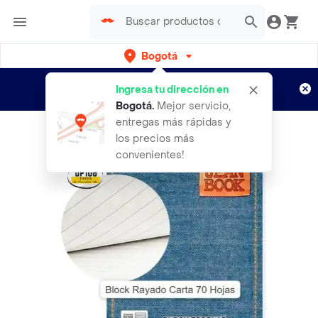
Bogotá
Regístrate
¿Nuevo en Rappi?
y disfruta de
Ingresa tu dirección en
envíos gratis por semanas
Aplican TyC
Bogotá
.
Mejor servicio,
entregas más rápidas y
los precios más
convenientes!