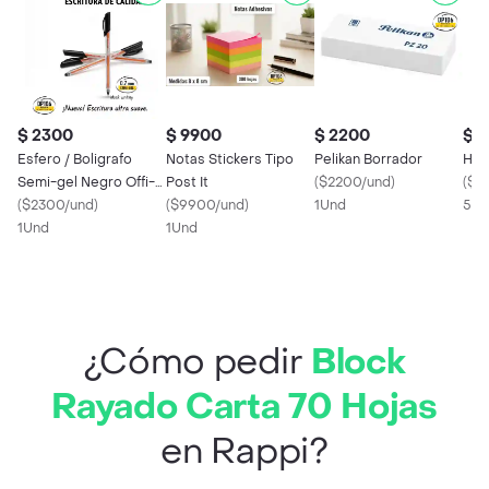
$ 2300
$ 9900
$ 2200
$ 
Esfero / Boligrafo
Notas Stickers Tipo
Pelikan Borrador
Hoj
Semi-gel Negro Offi-
Post It
(
$2200/und
)
(
$5
esco Lapicero X 1 Und
(
$2300/und
)
(
$9900/und
)
1Und
5Un
1Und
1Und
¿Cómo pedir
Block
Rayado Carta 70 Hojas
en Rappi?