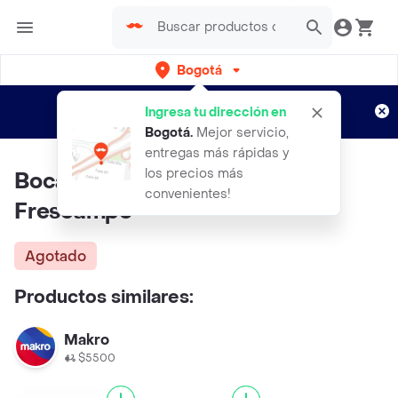
Bogotá
Regístrate
¿Nuevo en Rappi?
y disfruta de
Ingresa tu dirección en
envíos gratis por semanas
Aplican TyC
Bogotá
.
Mejor servicio,
entregas más rápidas y
los precios más
Bocadillo Tumes Manjar
convenientes!
Frescampo
Agotado
Productos similares:
Makro
$5500