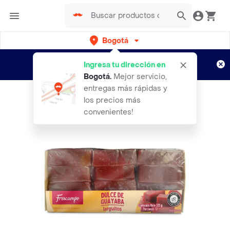
Bogotá
Regístrate
¿Nuevo en Rappi?
y disfruta de
Ingresa tu dirección en
envíos gratis por semanas
Aplican TyC
Bogotá
.
Mejor servicio,
entregas más rápidas y
los precios más
convenientes!