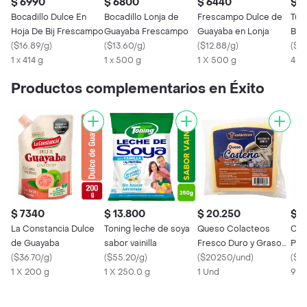
$ 6990
$ 6800
$ 6440
$ 1
Bocadillo Dulce En
Bocadillo Lonja de
Frescampo Dulce de
Tum
Hoja De Bij Frescampo
Guayaba Frescampo
Guayaba en Lonja
Boc
(
$16.89/g
)
(
$13.60/g
)
(
$12.88/g
)
(
$47
1 x 414 g
1 x 500 g
1 X 500 g
400
Productos complementarios en Éxito
$ 7340
$ 13.800
$ 20.250
$ 
La Constancia Dulce
Toning leche de soya
Queso Colacteos
Coc
de Guayaba
sabor vainilla
Fresco Duro y Graso
Pan
(
$36.70/g
)
(
$55.20/g
)
(500 Gr)
(
$20250/und
)
(
$7
1 X 200 g
1 X 250.0 g
1 Und
90 