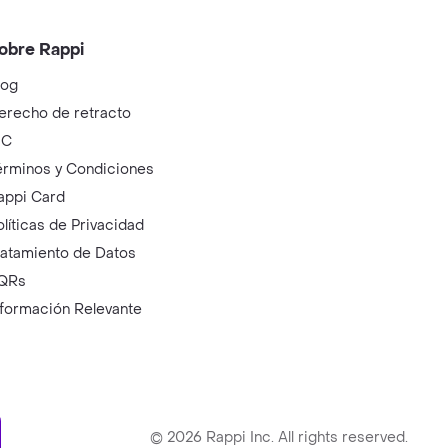
obre Rappi
log
erecho de retracto
IC
érminos y Condiciones
appi Card
olíticas de Privacidad
ratamiento de Datos
QRs
nformación Relevante
ry
©
2026
Rappi Inc. All rights reserved.