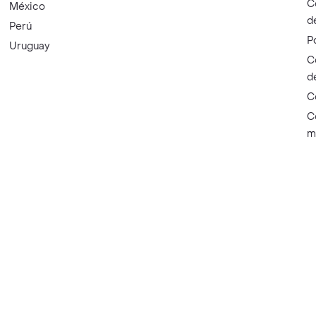
C
México
d
Perú
P
Uruguay
C
d
C
C
m