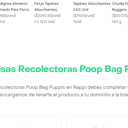
digree Alimento
Petys Tapetes
Tapetes Absorbentes
Chunky D
medo Para Perro
Absorbentes
X50 Und
Nuggets 
omo Pack X 7
2430/und
)
Pequeños
(
$2092.50/und
)
(
$71010/und
)
160g
(
$50.07/
Und
1 X 12.0 Und
1Und
160 g
lsas Recolectoras Poop Bag 
ecolectoras Poop Bag Puppis en Rappi debes completar 
encargamos de llevarte el producto a tu domicilio a la b