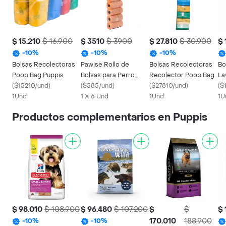
$ 15.210
$ 16.900
$ 3510
$ 3900
$ 27.810
$ 30.900
$ 
-
10
%
-
10
%
-
10
%
Bolsas Recolectoras
Pawise Rollo de
Bolsas Recolectoras
Bo
Poop Bag Puppis
Bolsas para Perro
Recolector Poop Bag
La
(
$15210/und
)
Colores Surtidos
(
$585/und
)
Puppis
(
$27810/und
)
(
$
1Und
Estampada
1 X 6 Und
1Und
1U
Productos complementarios en Puppis
$ 98.010
$ 108.900
$ 96.480
$ 107.200
$
$
$ 
170.010
188.900
-
10
%
-
10
%