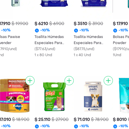
17.910
$ 19.900
$ 6210
$ 6900
$ 3510
$ 3900
$ 17.910
-
10
%
-
10
%
-
10
%
-
10
%
lsas Pawise
Toallita Húmedas
Toallita Húmedas
Bolsas P
vender
Especiales Para
Especiales Para
Powder
17910/und
)
Mascotas Puppis
(
$77.63/und
)
Mascotas Puppis
(
$87.75/und
)
(
$17910/
nd
1 x 80 Und
1 x 40 Und
1Und
17.010
$ 18.900
$ 25.110
$ 27.900
$ 71.010
$ 78.900
$ 8010
-
10
%
-
10
%
-
10
%
-
10
%