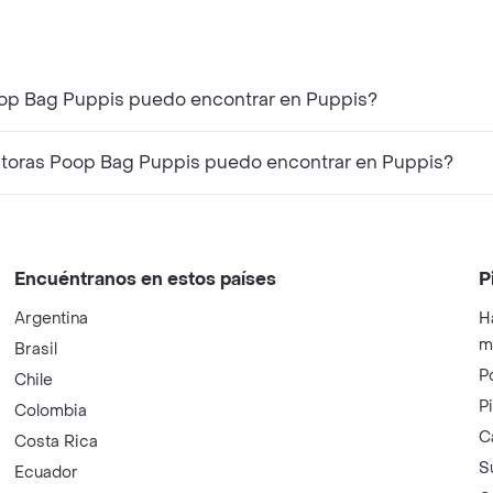
oop Bag Puppis puedo encontrar en Puppis?
toras Poop Bag Puppis puedo encontrar en Puppis?
Encuéntranos en estos países
P
Argentina
H
m
Brasil
P
Chile
P
Colombia
C
Costa Rica
S
Ecuador