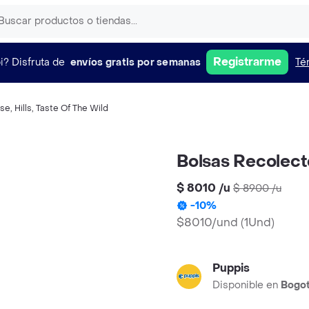
Registrarme
i?
Disfruta de
envíos gratis por semanas
Té
ise
,
Hills
,
Taste Of The Wild
Bolsas Recolect
$ 8010
/
u
$ 8900
/
u
-
10
%
$8010/und
(
1Und
)
Puppis
Disponible en
Bogo