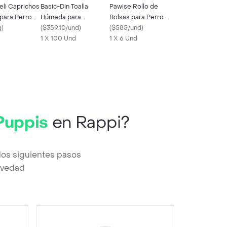
eli Caprichos
Basic-Din Toalla
Pawise Rollo de
para Perro
Húmeda para
Bolsas para Perro
g
)
Mascotas con Aloe y
(
$359.10/und
)
Colores Surtidos
(
$585/und
)
Clorhexidina
1 X 100 Und
Estampada
1 X 6 Und
Puppis
en Rappi?
los siguientes pasos
revedad