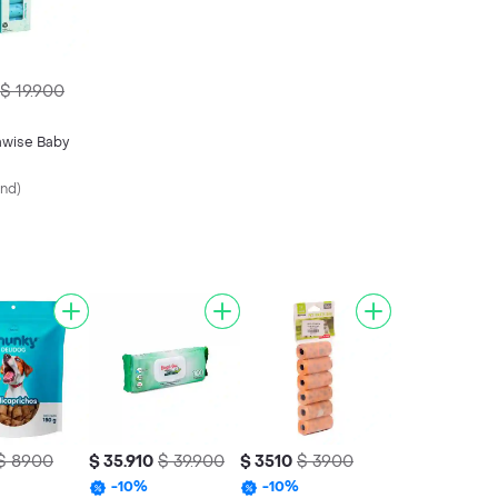
$ 19.900
awise Baby
und
)
$ 8900
$ 35.910
$ 39.900
$ 3510
$ 3900
-
10
%
-
10
%