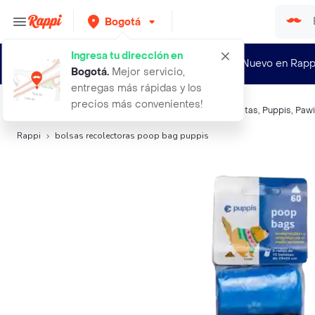
Bogotá
Ingresa tu dirección en
¿Nuevo en Rapp
Bogotá
.
Mejor servicio,
entregas más rápidas y los
precios más convenientes!
Búsquedas relacionadas:
Bolsas plásticas para Mascotas
,
Puppis
,
Paw
Rappi
bolsas recolectoras poop bag puppis