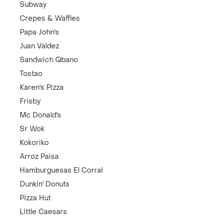
Subway
Crepes & Waffles
Papa John's
Juan Valdez
Sandwich Qbano
Tostao
Karen's Pizza
Frisby
Mc Donald's
Sr Wok
Kokoriko
Arroz Paisa
Hamburguesas El Corral
Dunkin' Donuts
Pizza Hut
Little Caesars