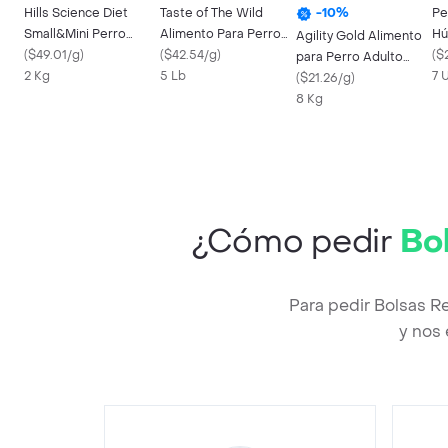
Hills Science Diet
Taste of The Wild
Pe
-
10
%
Small&Mini Perro
Alimento Para Perro
Hú
Agility Gold Alimento
Adulto Raza Pequeña
(
$49.01/g
)
Con Salmón ah umado
(
$42.54/g
)
Pr
(
$
para Perro Adulto
2 Kg
2 Kg
5 Lb
5 Lb
7 
Pequeño Piel
(
$21.26/g
)
8 Kg
¿Cómo pedir
Bo
Para pedir Bolsas R
y nos 