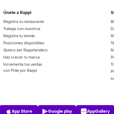
Únete a Rappi
S
Registra tu restaurante
B
Trabaja con nosotros
D
Registra tu tienda
S
Posiciones disponibles
T
Quiero ser Rappitendero
R
Haz crecer tu marca
P
Incrementa tus ventas
T
con Pide por Rappi
P
I
App Store
Play Store
AppGalle
App Store
Google play
AppGallery