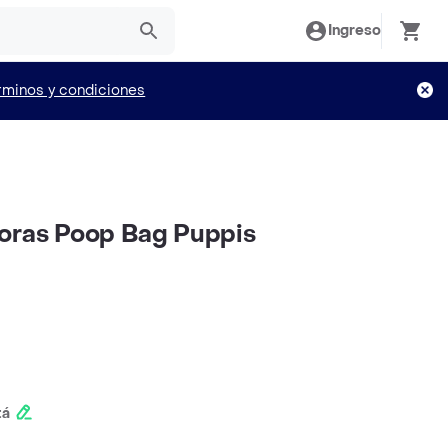
Ingreso
rminos y condiciones
oras Poop Bag Puppis
tá