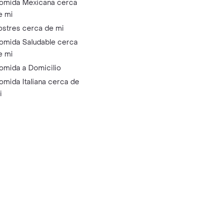
omida Mexicana cerca
e mi
ostres cerca de mi
omida Saludable cerca
e mi
omida a Domicilio
omida Italiana cerca de
i