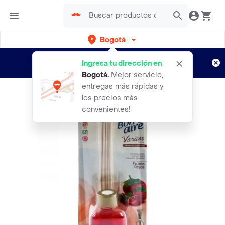
Bogotá
Regístrate
¿Nuevo en Rappi?
y disfruta de
Ingresa tu dirección en
envíos gratis por semanas
Aplican TyC
Bogotá
.
Mejor servicio,
entregas más rápidas y
los precios más
convenientes!