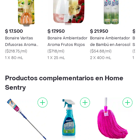
$ 17.500
$ 17.950
$ 21.950
$ 1
Bonaire Varitas
Bonaire Ambientador
Bonaire Ambientador
Bon
Difusoras Aroma
Aroma Frutos Rojos
de Bambú en Aerosol
Set
Vainilla
(
$218.75/ml
)
(
$718/ml
)
(
$54.88/ml
)
Acei
(
$1
1 X 80 mL
1 X 25 mL
2 X 400 mL
1 X 
Productos complementarios en Home
Sentry