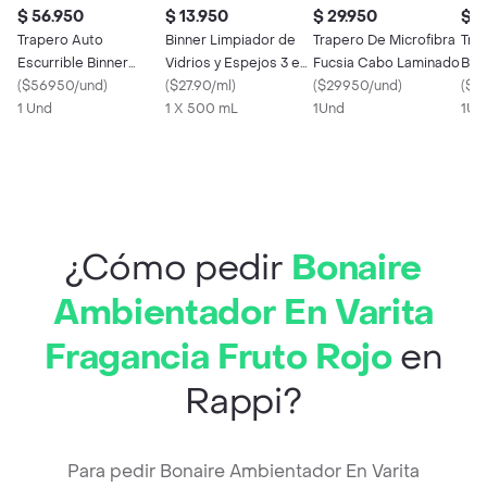
$ 56.950
$ 13.950
$ 29.950
$ 2
Trapero Auto
Binner Limpiador de
Trapero De Microfibra
Tra
Escurrible Binner
Vidrios y Espejos 3 en
Fucsia Cabo Laminado
Bla
107561
(
$56950/und
)
1
(
$27.90/ml
)
(
$29950/und
)
Lam
(
$2
1 Und
1 X 500 mL
1Und
1Un
¿Cómo pedir
Bonaire
Ambientador En Varita
Fragancia Fruto Rojo
en
Rappi?
Para pedir Bonaire Ambientador En Varita