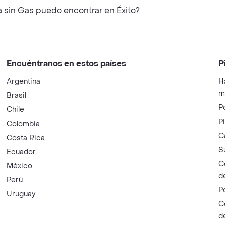
 sin Gas puedo encontrar en Éxito?
Encuéntranos en estos países
P
Argentina
H
m
Brasil
P
Chile
P
Colombia
C
Costa Rica
S
Ecuador
C
México
d
Perú
P
Uruguay
C
d