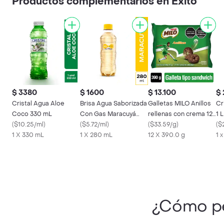
Productos complementarios en Éxito
$ 3380
$ 1600
$ 13.100
$
Cristal Agua Aloe
Brisa Agua Saborizada
Galletas MILO Anillos
Cr
Coco 330 mL
Con Gas Maracuyá
rellenas con crema 12
1 L
(
$10.25/ml
)
280 mL
(
$5.72/ml
)
Unds x 390g
(
$33.59/g
)
(
$
1 X 330 mL
1 X 280 mL
12 X 390.0 g
1 x
¿Cómo p