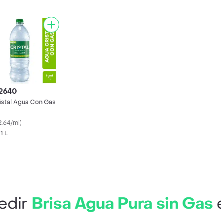
 2640
istal Agua Con Gas
2.64/ml
)
 1 L
edir
Brisa Agua Pura sin Gas