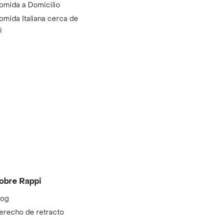
omida a Domicilio
omida Italiana cerca de
i
obre Rappi
log
erecho de retracto