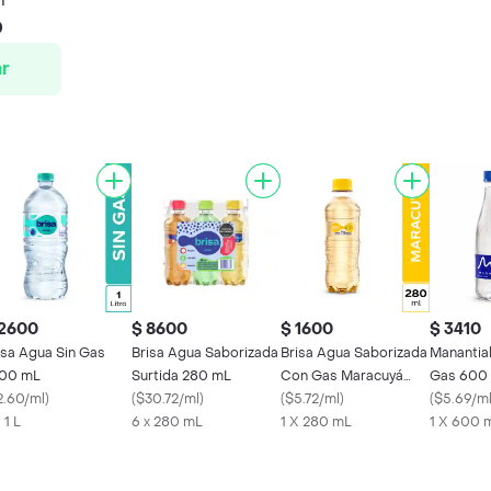
0
r
 2600
$ 8600
$ 1600
$ 3410
isa Agua Sin Gas
Brisa Agua Saborizada
Brisa Agua Saborizada
Manantial
00 mL
Surtida 280 mL
Con Gas Maracuyá
Gas 600
2.60/ml
)
(
$30.72/ml
)
280 mL
(
$5.72/ml
)
(
$5.69/m
 1 L
6 x 280 mL
1 X 280 mL
1 X 600 