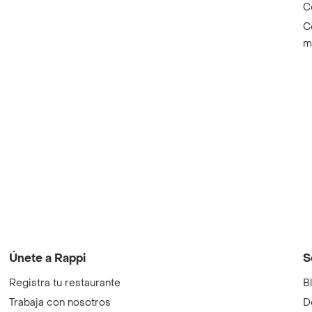
C
C
m
Únete a Rappi
S
Registra tu restaurante
B
Trabaja con nosotros
D