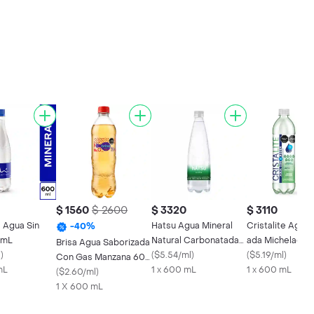
$ 1560
$ 2600
$ 3320
$ 3110
 Agua Sin
Hatsu Agua Mineral
Cristalite Agua
-
40
%
 mL
Natural Carbonatada
ada Michelada
Brisa Agua Saborizada
l
)
Con Gas
(
$5.54/ml
)
(
$5.19/ml
)
Con Gas Manzana 600
mL
1 x 600 mL
1 x 600 mL
mL
(
$2.60/ml
)
1 X 600 mL