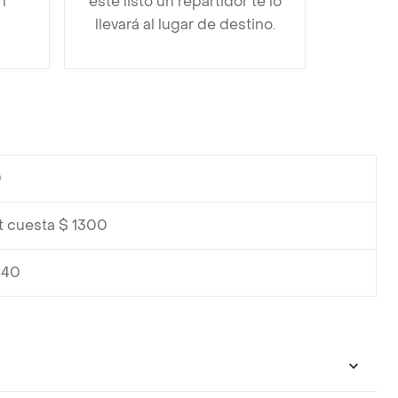
n
esté listo un repartidor te lo
llevará al lugar de destino.
0
t cuesta $ 1300
540