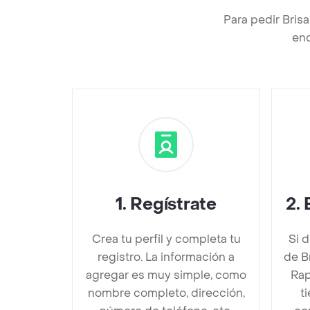
Para pedir Bris
enc
1
.
Regístrate
2
.
Crea tu perfil y completa tu
Si 
registro. La información a
de B
agregar es muy simple, como
Rap
nombre completo, dirección,
t