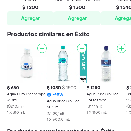
$ 1200
$ 1300
$ 154
Agregar
Agregar
Agrega
Productos similares en Éxito
$ 650
$ 1080
$ 1800
$ 1250
$
Agua Pura Frescampo
Agua Pura Sin Gas
Br
-
40
%
310ml
Frescampo
10
Agua Brisa Sin Gas
(
$2.10/ml
)
(
$1.14/ml
)
(
$
600 mL
1 X 310 mL
1 X 1100 mL
1 X
(
$1.80/ml
)
1 X 600.0 mL