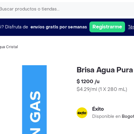
Registrarme
i?
Disfruta de
envíos gratis por semanas
Té
ua Cristal
Brisa Agua Pura
$ 1200
/
u
$4.29/ml
(
1 X 280 mL
)
Éxito
Disponible en
Bogo