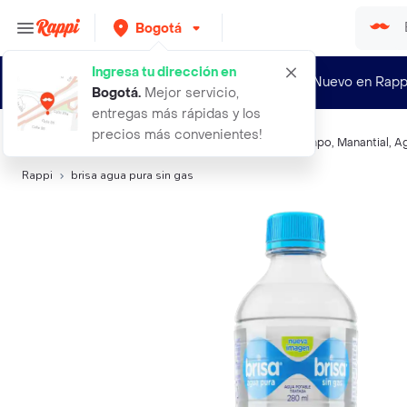
Bogotá
Ingresa tu dirección en
¿Nuevo en Rapp
Bogotá
.
Mejor servicio,
entregas más rápidas y los
precios más convenientes!
Búsquedas relacionadas:
Agua Natural
,
Brisa
,
Frescampo
,
Manantial
,
Ag
Rappi
brisa agua pura sin gas