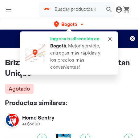
Bogotá
Regístrate
¿Nuevo en Rappi?
y disfruta de
Ingresa tu dirección en
envíos gratis por semanas
Aplican TyC
Bogotá
.
Mejor servicio,
entregas más rápidas y
los precios más
Brizzé Ambientador Palitos Rattan
convenientes!
Unique
Agotado
Productos similares:
Home Sentry
$6500