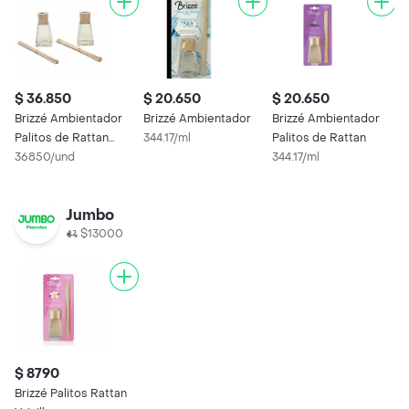
$ 36.850
$ 20.650
$ 20.650
$
Brizzé Ambientador
Brizzé Ambientador
Brizzé Ambientador
B
Palitos de Rattan
344.17/ml
Palitos de Rattan
P
Pasión Tropical
36850/und
344.17/ml
F
3
Jumbo
$13000
$ 8790
Brizzé Palitos Rattan