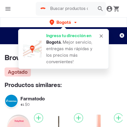
Bogotá
Regístrate
¿Nuevo en Rappi?
y disfruta de
Ingresa tu dirección en
envíos gratis por semanas
Aplican TyC
Bogotá
.
Mejor servicio,
entregas más rápidas y
los precios más
Brow Solution RUBY ROSE
convenientes!
Agotado
Productos similares:
Farmatodo
$0