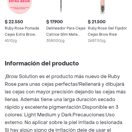
$ 22.550
$ 17.900
$ 21.500
$
Ruby Rose Pomada
Delineador Para Cejas
Ruby Rose Gel Fijador
G
Cejas Extra Brow
Catrice Slim Mate
Cejas Brow Rise
S
Hazel
4510/g
Ultra Waterpoof Tono
358000/g
2687.50/g
M
6
35
Información del producto
¡Brow Solution es el producto más nuevo de Ruby
Rose para unas cejas perfectas!Rellenará y dibujará
las cejas con mayor precisión dejando las cejas más
llenas. Además tiene una larga duración secado
rápido y excelente pigmentación.Disponible en 3
colores: Light Medium y Dark.Precauciones:Uso
externo. No aplicar sobre la piel irritada o lesionada.
Si hay algún signo de irritación deje de usar el