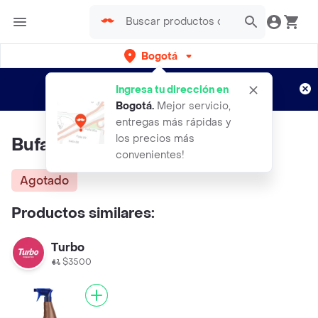
Bogotá
Regístrate
¿Nuevo en Rappi?
y disfruta de
Ingresa tu dirección en
envíos gratis por semanas
Aplican TyC
Bogotá
.
Mejor servicio,
entregas más rápidas y
los precios más
Bufalo Cera Liquida
convenientes!
Agotado
Productos similares:
Turbo
$3500