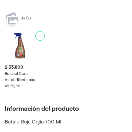
$0
$ 33.800
Beisbol Cera
Autobrillante para
Pisos Laminados y
48.29/ml
Maderas
Información del producto
Bufalo Roja Cojin 700 Ml