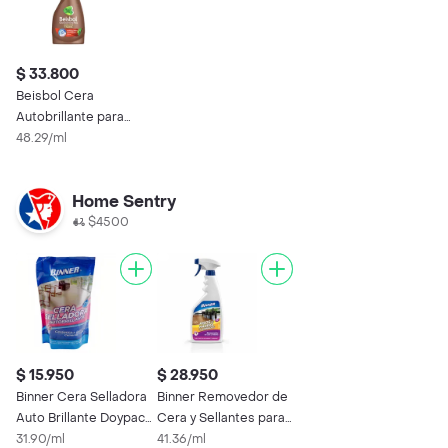
$ 33.800
Beisbol Cera
Autobrillante para
Pisos Laminados y
48.29/ml
Maderas
Home Sentry
$4500
$ 15.950
$ 28.950
Binner Cera Selladora
Binner Removedor de
Auto Brillante Doypack
Cera y Sellantes para
500 mL
31.90/ml
Pisos de Madera
41.36/ml