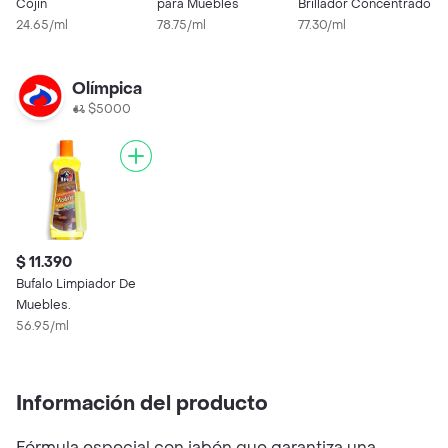
Cojin
para Muebles
Brillador Concentrado
2
24.65/ml
78.75/ml
77.30/ml
Olímpica
$5000
$ 11.390
Bufalo Limpiador De
Muebles.
56.95/ml
Información del producto
Fórmula especial con jabón que garantiza una