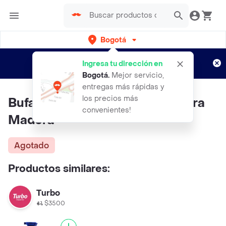
Bogotá
Regístrate
¿Nuevo en Rappi?
y disfruta de
Ingresa tu dirección en
envíos gratis por semanas
Aplican TyC
Bogotá
.
Mejor servicio,
entregas más rápidas y
los precios más
Bufalo Limpiador Con Jabon Para
convenientes!
Madera
Agotado
Productos similares:
Turbo
$3500