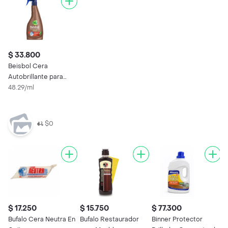
$ 33.800
Beisbol Cera
Autobrillante para
Pisos Laminados y
48.29/ml
Maderas
$0
$ 17.250
$ 15.750
$ 77.300
$
Bufalo Cera Neutra En
Bufalo Restaurador
Binner Protector
B