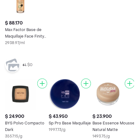
$ 88.170
Max Factor Base de
Maquillaje Face Finity
Warm Sand 70
2938.97/ml
$0
$ 24.900
$ 43.950
$ 23.900
BYS Polvo Compacto
Sp Pro Base Maquillaje
Base Essence Mousse
Dark
1997.73/g
Natural Matte
3557.15/g
1493.75/g