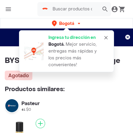
Bogotá
Regístrate
¿Nuevo en Rappi?
y disfruta de
Ingresa tu dirección en
envíos gratis por semanas
Aplican TyC
Bogotá
.
Mejor servicio,
entregas más rápidas y
los precios más
BYS Base Powder Medium Beige
convenientes!
Agotado
Productos similares:
Pasteur
$0