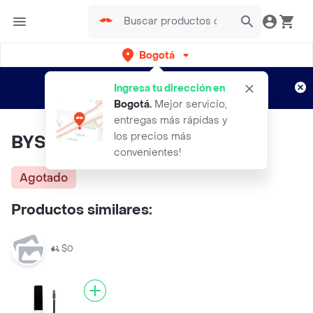
Bogotá
Regístrate
¿Nuevo en Rappi?
y disfruta de
Ingresa tu dirección en
envíos gratis por semanas
Aplican TyC
Bogotá
.
Mejor servicio,
entregas más rápidas y
los precios más
BYS Maquillaje Tinte Cejas
convenientes!
Agotado
Productos similares:
$0