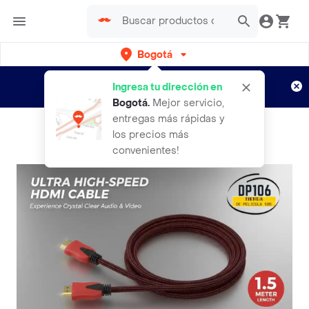
Bogotá
Regístrate
¿Nuevo en Rappi?
y disfruta de
Ingresa tu dirección en
envíos gratis por semanas
Aplican TyC
Bogotá
.
Mejor servicio,
entregas más rápidas y
los precios más
convenientes!