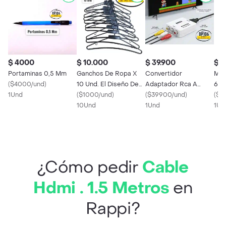
$ 4000
$ 10.000
$ 39.900
$ 
Portaminas 0,5 Mm
Ganchos De Ropa X
Convertidor
Moñ
(
$4000/und
)
10 Und. El Diseño De
Adaptador Rca A
6 U
1Und
Gancho Puede Variar
(
$1000/und
)
Hdmi Av2hdmi Tvbox
(
$39900/und
)
(
$3
Respetando La
10Und
Full Hd 1080p
1Und
1Un
Calidad Del Producto
¿Cómo pedir
Cable
Hdmi . 1.5 Metros
en
Rappi?