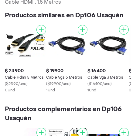
Cable HDMI . 1.5 Metros
Productos similares en Dp106 Usaquén
$ 23.900
$ 19.900
$ 16.400
$ 1
Cable Hdmi 5 Metros
Cable Vga 5 Metros
Cable Vga 3 Metros
Cab
(
$23.90/und
)
(
$19900/und
)
(
$16400/und
)
(
$19
0Und
1Und
1Und
0U
Productos complementarios en Dp106
Usaquén