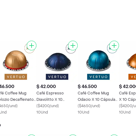
46.500
$ 42.000
$ 46.500
$ 42.00
fé Coffee Mug
Café Espresso
Café Coffee Mug
Café Esp
lozio Decaffeinato
Diavolitto X 10
Odacio X 10 Cápsulas
X 10 Cáp
10 Cápsulas Vertuo
4650/und
)
Cápsulas Vertuo
(
$4200/und
)
Vertuo Nespresso
(
$4650/und
)
Nespres
(
$4200/u
spresso
Und
Nespresso
10Und
10Und
10Und
o