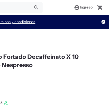
Ingreso
rminos y condiciones
 Fortado Decaffeinato X 10
o Nespresso
tá