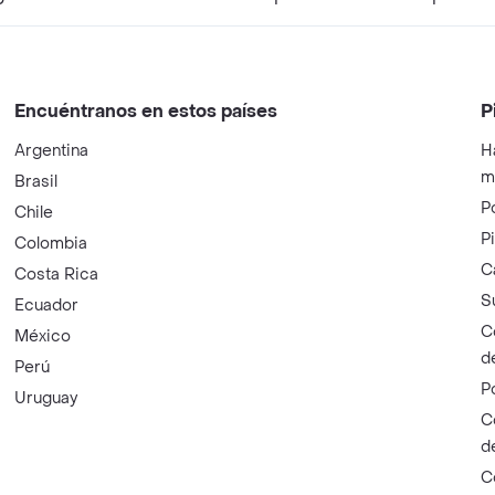
Encuéntranos en estos países
P
Argentina
H
m
Brasil
P
Chile
P
Colombia
C
Costa Rica
S
Ecuador
C
México
d
Perú
P
Uruguay
C
d
C