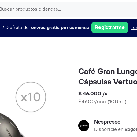
Registrarme
i?
Disfruta de
envíos gratis por semanas
Té
Café Gran Lungo
Cápsulas Vertu
$ 46.000
/
u
$4600/und
(
10Und
)
Nespresso
Disponible en
Bogo