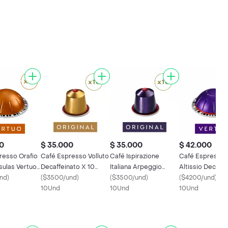
0
$ 35.000
$ 35.000
$ 42.000
resso Orafio
Café Espresso Volluto
Café Ispirazione
Café Espresso
sulas Vertuo
Decaffeinato X 10
Italiana Arpeggio
Altissio Decaffe
so
nd
)
Cápsulas Original
(
$3500/und
)
Decaffeinato X 10
(
$3500/und
)
X 10 Cápsulas V
(
$4200/und
)
Nespresso
10Und
Cápsulas Original
10Und
Nespresso
10Und
Nespresso