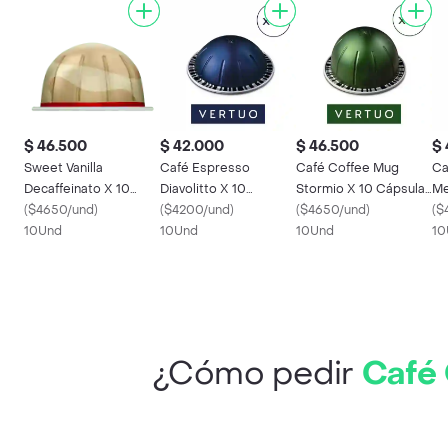
$ 46.500
$ 42.000
$ 46.500
$ 
Sweet Vanilla
Café Espresso
Café Coffee Mug
Ca
Decaffeinato X 10
Diavolitto X 10
Stormio X 10 Cápsulas
Me
Cápsulas Vertuo
(
$4650/und
)
Cápsulas Vertuo
(
$4200/und
)
Vertuo Nespresso
(
$4650/und
)
X 
(
$
10Und
Nespresso
10Und
10Und
Ne
10
¿Cómo pedir
Café 