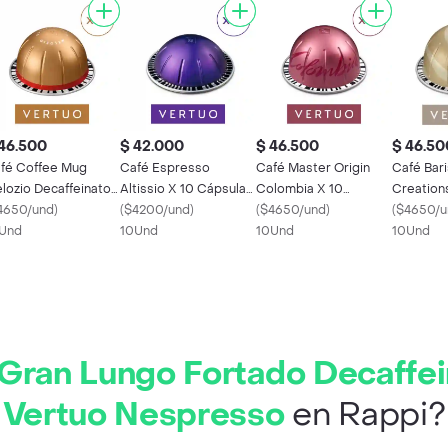
46.500
$ 42.000
$ 46.500
$ 46.50
fé Coffee Mug
Café Espresso
Café Master Origin
Café Bari
lozio Decaffeinato
Altissio X 10 Cápsulas
Colombia X 10
Creation
10 Cápsulas Vertuo
4650/und
)
Vertuo Nespresso
(
$4200/und
)
Cápsulas Vertuo
(
$4650/und
)
Vanilla X
(
$4650/u
spresso
Und
10Und
Nespresso
10Und
Vertuo N
10Und
Gran Lungo Fortado Decaffei
Vertuo Nespresso
en Rappi?