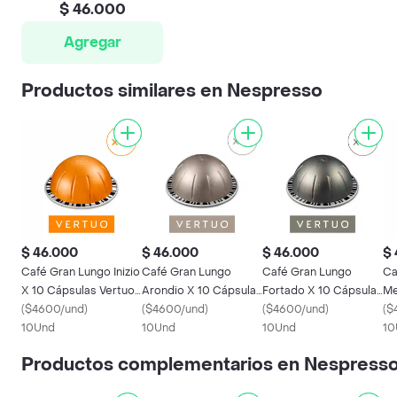
$ 46.000
Agregar
Productos similares en Nespresso
$ 46.000
$ 46.000
$ 46.000
$ 
Café Gran Lungo Inizio
Café Gran Lungo
Café Gran Lungo
Ca
X 10 Cápsulas Vertuo
Arondio X 10 Cápsulas
Fortado X 10 Cápsulas
Me
Nespresso
(
$4600/und
)
Vertuo Nespresso
(
$4600/und
)
Vertuo Nespresso
(
$4600/und
)
X 
(
$
10Und
10Und
10Und
Ne
10
Productos complementarios en Nespress