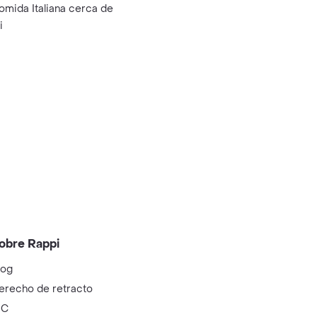
omida Italiana cerca de
i
obre Rappi
log
erecho de retracto
IC