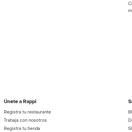
C
m
Únete a Rappi
S
Registra tu restaurante
B
Trabaja con nosotros
D
Registra tu tienda
S