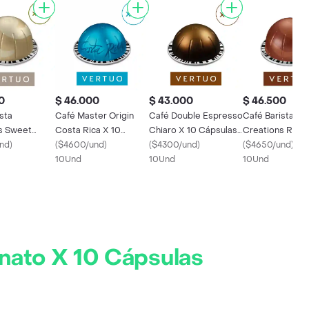
0
$ 46.000
$ 43.000
$ 46.500
sta
Café Master Origin
Café Double Espresso
Café Barista
s Sweet
Costa Rica X 10
Chiaro X 10 Cápsulas
Creations Roas
 10 Cápsulas
nd
)
Cápsulas Vertuo
(
$4600/und
)
Vertuo Nespresso
(
$4300/und
)
Hazelnut X 10
(
$4650/und
)
espresso
Nespresso
10Und
10Und
Cápsulas Vertu
10Und
Nespresso
nato X 10 Cápsulas