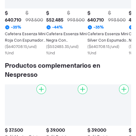
$
$
$
$
$
$
$
640.710
993.500
552.485
993.500
640.710
993.500
44
-
35
%
-
44
%
-
35
%
Cafetera Essenza Mini
Cafetera Essenza Mini
Cafetera Essenza Mini
Caf
Roja Con Espumador
Negra Con
Silver Con Espumador
Neg
De Leche
(
$640708.15/und
)
Espumador De Leche
(
$552485.35/und
)
De Leche
(
$640708.15/und
)
(
$4
1Und
1Und
1Und
1Un
Productos complementarios en
Nespresso
$ 37.500
$ 39.000
$ 39.000
$ 3