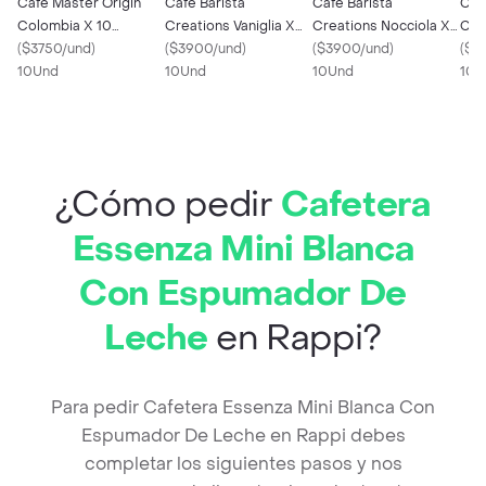
Café Master Origin
Café Barista
Café Barista
Caf
Colombia X 10
Creations Vaniglia X
Creations Nocciola X
Cre
Cápsulas Original
(
$3750/und
)
10 Cápsulas Original
(
$3900/und
)
10 Cápsulas Original
(
$3900/und
)
X 1
(
$3
Nespresso
10Und
Nespresso
10Und
Nespresso
10Und
Nes
10U
¿Cómo pedir
Cafetera
Essenza Mini Blanca
Con Espumador De
Leche
en Rappi?
Para pedir Cafetera Essenza Mini Blanca Con
Espumador De Leche en Rappi debes
completar los siguientes pasos y nos