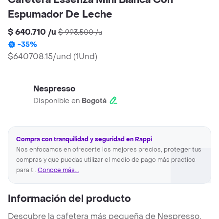
Cafetera Essenza Mini Blanca Con
Espumador De Leche
$ 640.710
/
u
$ 993.500
/
u
-
35
%
$640708.15/und
(
1Und
)
Nespresso
Disponible en
Bogotá
Compra con tranquilidad y seguridad en Rappi
Nos enfocamos en ofrecerte los mejores precios, proteger tus
compras y que puedas utilizar el medio de pago más practico
para ti.
Conoce más...
Información del producto
Descubre la cafetera más pequeña de Nespresso,