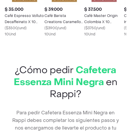
$ 35.000
$ 39.000
$ 37.500
$ 3
Café Espresso Volluto
Café Barista
Café Master Origin
Caf
Decaffeinato X 10
Creations Caramello
Colombia X 10
Ind
Cápsulas Original
(
$3500/und
)
X 10 Cápsulas Original
(
$3900/und
)
Cápsulas Original
(
$3750/und
)
Ori
(
$3
Nespresso
10Und
Nespresso
10Und
Nespresso
10Und
10U
¿Cómo pedir
Cafetera
Essenza Mini Negra
en
Rappi?
Para pedir Cafetera Essenza Mini Negra en
Rappi debes completar los siguientes pasos y
nos encargamos de llevarte el producto a tu