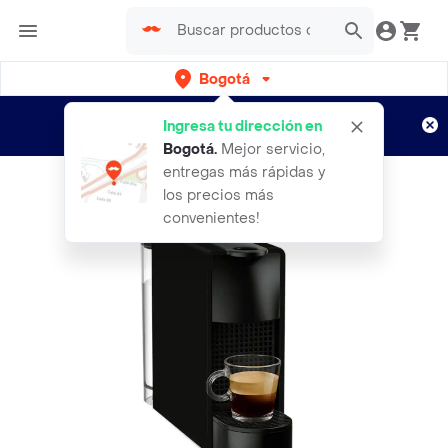
Bogotá
Regístrate
¿Nuevo en Rappi?
y disfruta de
Ingresa tu dirección en
envíos gratis por semanas
Aplican TyC
Bogotá
.
Mejor servicio,
entregas más rápidas y
los precios más
convenientes!