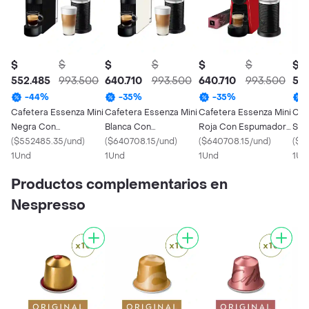
$
$
$
$
$
$
$
552.485
993.500
640.710
993.500
640.710
993.500
513
-
44
%
-
35
%
-
35
%
Cafetera Essenza Mini
Cafetera Essenza Mini
Cafetera Essenza Mini
Caf
Negra Con
Blanca Con
Roja Con Espumador
Silv
Espumador De Leche
(
$552485.35/und
)
Espumador De Leche
(
$640708.15/und
)
De Leche
(
$640708.15/und
)
(
$5
1Und
1Und
1Und
1Un
Productos complementarios en
Nespresso