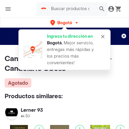
Bogotá
Regístrate
¿Nuevo en Rappi?
y disfruta de
Ingresa tu dirección en
envíos gratis por semanas
Aplican TyC
Bogotá
.
Mejor servicio,
entregas más rápidas y
los precios más
Cantos Populares de mi Tierra -
convenientes!
Candelario Obeso
Agotado
Productos similares:
Lerner 93
$0