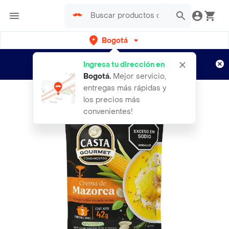
Bogotá
Regístrate
¿Nuevo en Rappi?
y disfruta de
Ingresa tu dirección en
envíos gratis por semanas
Aplican TyC
Bogotá
.
Mejor servicio,
entregas más rápidas y
los precios más
convenientes!