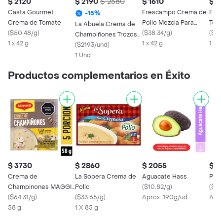
$ 2120
$ 2190
$ 2580
$ 1610
$ 1
Casta Gourmet
Frescampo Crema de
Fre
-
15
%
Crema de Tomate
Pollo Mezcla Para
Tom
La Abuela Crema de
(
$50.48/g
)
Preparar
(
$38.34/g
)
Pre
(
$38
Champiñones Trozos
1 x 42 g
1 x 42 g
1 x 
Champiñón
(
$2193/und
)
1 Und
Productos complementarios en Éxito
$ 3730
$ 2860
$ 2055
$ 1
Crema de
La Sopera Crema de
Aguacate Hass
Piñ
Champinones MAGGI
Pollo
(
$10.82/g
)
(
$5
x 58g
(
$64.31/g
)
(
$33.65/g
)
Aprox. 190g/ud
Apr
58 g
1 X 85 g