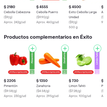
$ 2180
$ 4555
$ 4500
$ 1
Cebolla Cabezona
Cebolla Puerro
Exito Cebolla Larga
Ajo 
(
$9/g
)
(
$9.90/g
)
Unidad
(
$13
Aprox. 242g/ud
Aprox. 460g/ud
(
$9/g
)
90 
500 g
Productos complementarios en Éxito
$ 2205
$ 1350
$ 730
$ 1
Pimentón
Zanahoria
Limon Tahiti
Pep
(
$9.58/g
)
(
$4.58/g
)
(
$7.28/g
)
(
$4.
Aprox. 230g/ud
Aprox. 295g/ud
Aprox. 100g/ud
Apr