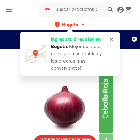
Bogotá
Regístrate
¿Nuevo en Rappi?
y disfruta de
Ingresa tu dirección en
envíos gratis por semanas
Aplican TyC
Bogotá
.
Mejor servicio,
entregas más rápidas y
los precios más
convenientes!