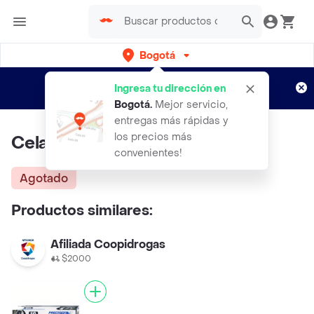
Bogotá
Regístrate
¿Nuevo en Rappi?
y disfruta de
Ingresa tu dirección en
envíos gratis por semanas
Aplican TyC
Bogotá
.
Mejor servicio,
entregas más rápidas y
los precios más
Celab Recolector Coprológico
convenientes!
Agotado
Productos similares:
Afiliada Coopidrogas
$2000