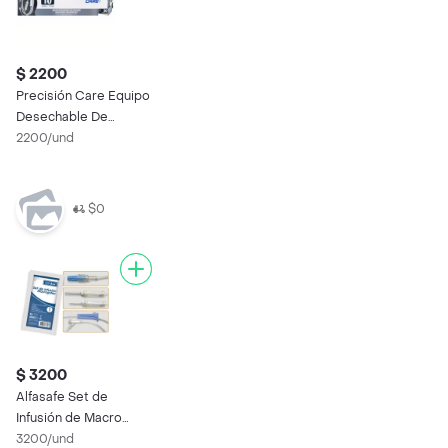
$ 2200
Precisión Care Equipo
Desechable De
Infusion
2200/und
$0
$ 3200
Alfasafe Set de
Infusión de Macro
Goteo
3200/und