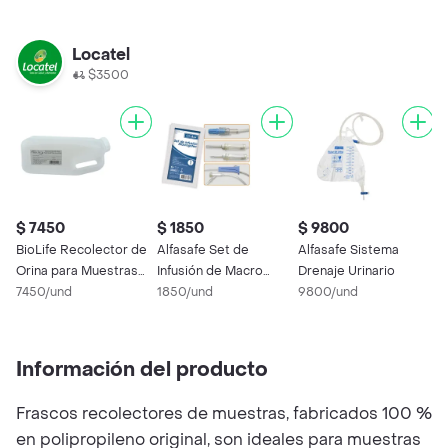
Locatel
$3500
$ 7450
$ 1850
$ 9800
$
BioLife Recolector de
Alfasafe Set de
Alfasafe Sistema
S
Orina para Muestras
Infusión de Macro
Drenaje Urinario
M
24 Horas
7450/und
Goteo
1850/und
9800/und
1
Información del producto
Frascos recolectores de muestras, fabricados 100 %
en polipropileno original, son ideales para muestras