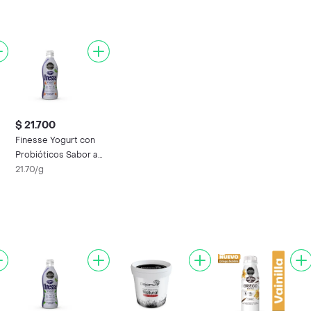
$ 21.700
Finesse Yogurt con
Probióticos Sabor a
Melocotón
21.70/g