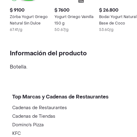
$ 9100
$ 7600
$ 26.800
Zörba Yogurt Griego
Yogurt Griego Vainilla
Bodai Yogurt Natural
Natural Sin Dulce
150 g
Base de Coco
67.41/g
50.67/g
53.60/g
Información del producto
Botella.
Top Marcas y Cadenas de Restaurantes
Cadenas de Restaurantes
Cadenas de Tiendas
Domino's Pizza
KFC