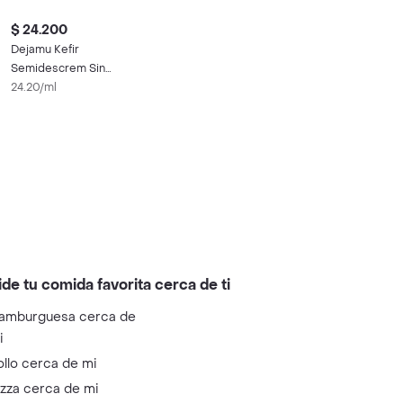
$ 24.200
Dejamu Kefir
Semidescrem Sin
Dulce Natur
24.20/ml
ide tu comida favorita cerca de ti
amburguesa cerca de
i
ollo cerca de mi
izza cerca de mi