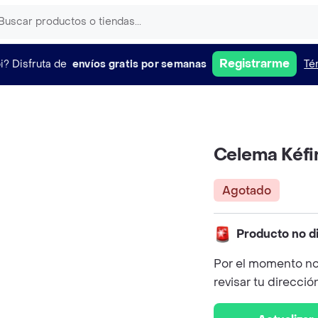
Registrarme
i?
Disfruta de
envíos gratis por semanas
Té
Celema Kéfir
Agotado
Producto no d
Por el momento no
revisar tu direcció