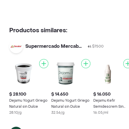
Productos similares:
Supermercado Mercaboy
$7500
$ 28.100
$ 14.650
$ 16.050
Dejamu Yogurt Griego
Dejamu Yogurt Griego
Dejamu Kefir
Natural sin Dulce
Natural sin Dulce
Semidescrem Sin
28.10/g
32.56/g
Dulce Natur
16.05/ml