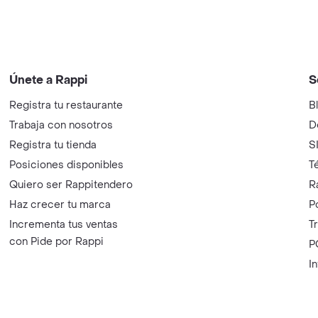
Únete a Rappi
S
Registra tu restaurante
B
Trabaja con nosotros
D
Registra tu tienda
S
Posiciones disponibles
T
Quiero ser Rappitendero
R
Haz crecer tu marca
P
Incrementa tus ventas
T
con Pide por Rappi
P
I