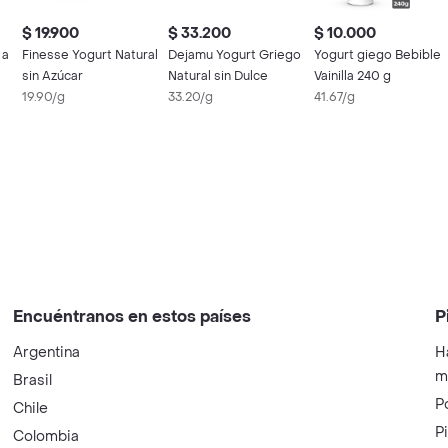
$ 19.900
$ 33.200
$ 10.000
 a
Finesse Yogurt Natural
Dejamu Yogurt Griego
Yogurt giego Bebible
sin Azúcar
Natural sin Dulce
Vainilla 240 g
19.90/g
33.20/g
41.67/g
Encuéntranos en estos países
P
Argentina
H
m
Brasil
P
Chile
P
Colombia