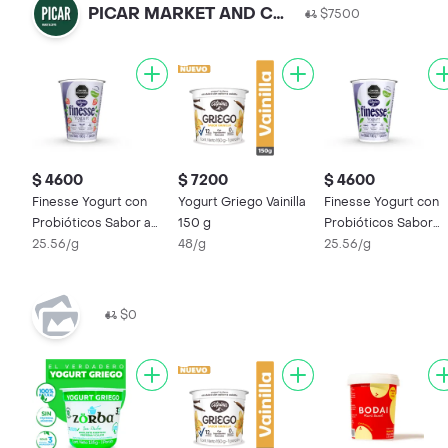
PICAR MARKET AND COFFE
$7500
$ 4600
$ 7200
$ 4600
Finesse Yogurt con
Yogurt Griego Vainilla
Finesse Yogurt con
Probióticos Sabor a
150 g
Probióticos Sabor
Fresa
25.56/g
48/g
Natural
25.56/g
$0