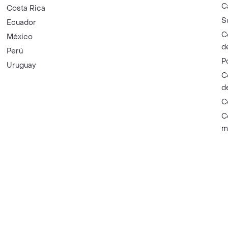
C
Costa Rica
S
Ecuador
C
México
d
Perú
P
Uruguay
C
d
C
C
m