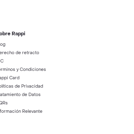
obre Rappi
log
erecho de retracto
IC
érminos y Condiciones
appi Card
olíticas de Privacidad
ratamiento de Datos
QRs
nformación Relevante