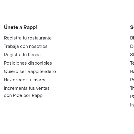
Únete a Rappi
S
Registra tu restaurante
B
Trabaja con nosotros
D
Registra tu tienda
S
Posiciones disponibles
T
Quiero ser Rappitendero
R
Haz crecer tu marca
P
Incrementa tus ventas
T
con Pide por Rappi
P
I