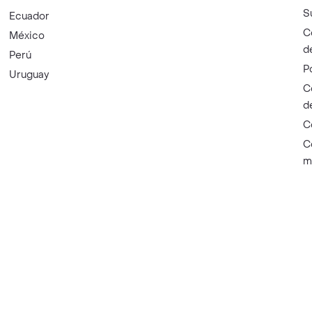
S
Ecuador
C
México
d
Perú
P
Uruguay
C
d
C
C
m