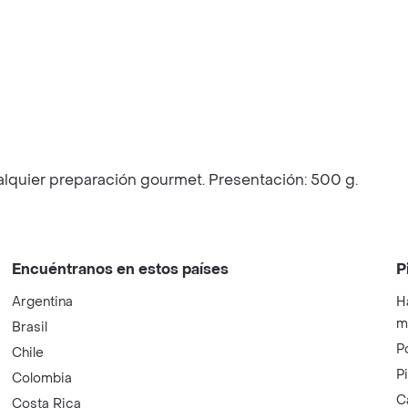
lquier preparación gourmet. Presentación: 500 g.
Encuéntranos en estos países
P
Argentina
H
m
Brasil
P
Chile
P
Colombia
C
Costa Rica