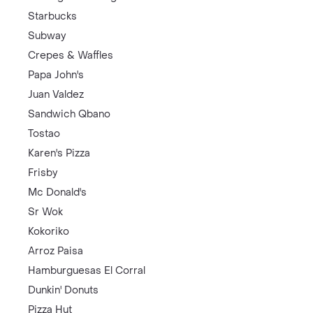
Starbucks
Subway
Crepes & Waffles
Papa John's
Juan Valdez
Sandwich Qbano
Tostao
Karen's Pizza
Frisby
Mc Donald's
Sr Wok
Kokoriko
Arroz Paisa
Hamburguesas El Corral
Dunkin' Donuts
Pizza Hut