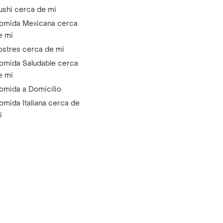
ushi cerca de mi
omida Mexicana cerca
e mi
ostres cerca de mi
omida Saludable cerca
e mi
omida a Domicilio
omida Italiana cerca de
i