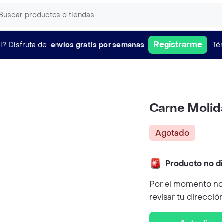
Registrarme
i?
Disfruta de
envíos gratis por semanas
Té
Carne Molid
Agotado
Producto no d
Por el momento no
revisar tu direcció