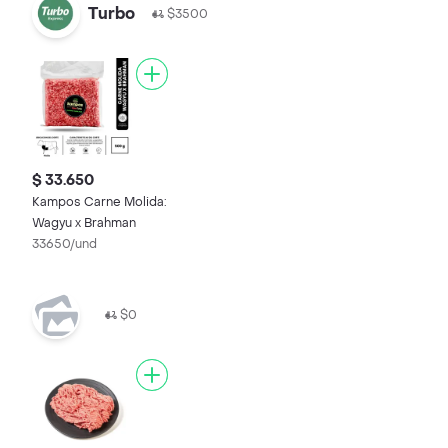
Turbo
$3500
$ 33.650
Kampos Carne Molida:
Wagyu x Brahman
33650/und
$0