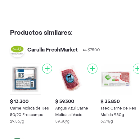
Productos similares:
Carulla FreshMarket
$7500
$ 13.300
$ 59.300
$ 35.850
Carne Molida de Res
Angus Azul Carne
Taeq Carne de Res
80/20 Frescampo
Molida al Vacío
Molida 950g
29.56/g
59.30/g
37.74/g