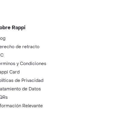
obre Rappi
log
erecho de retracto
IC
érminos y Condiciones
appi Card
olíticas de Privacidad
ratamiento de Datos
QRs
nformación Relevante