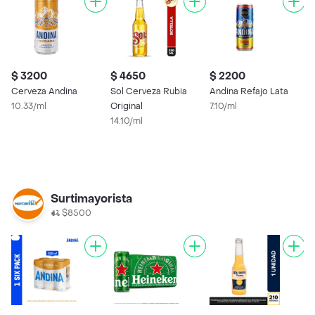
$ 3200
$ 4650
$ 2200
$
Cerveza Andina
Sol Cerveza Rubia
Andina Refajo Lata
A
10.33/ml
Original
7.10/ml
1
14.10/ml
Surtimayorista
$8500