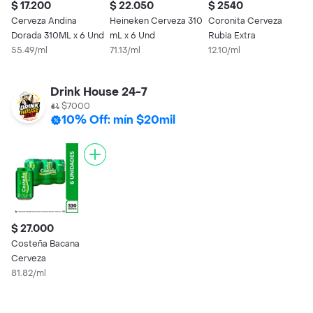
$ 17.200
$ 22.050
$ 2540
Cerveza Andina
Heineken Cerveza 310
Coronita Cerveza
Dorada 310ML x 6 Und
mL x 6 Und
Rubia Extra
55.49/ml
71.13/ml
12.10/ml
Drink House 24-7
$7000
10% Off: mín $20mil
$ 27.000
Costeña Bacana
Cerveza
81.82/ml