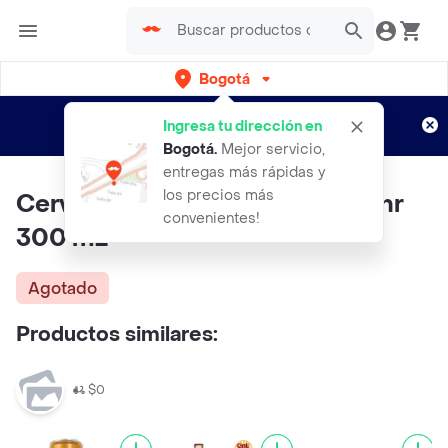
Bogotá
Regístrate
¿Nuevo en Rappi?
y disfruta de
Ingresa tu dirección en
envíos gratis por semanas
Aplican TyC
Bogotá
.
Mejor servicio,
entregas más rápidas y
los precios más
Cerveza 3 Cordilleras Mulata Bnr
convenientes!
300 mL
Agotado
Productos similares:
$0