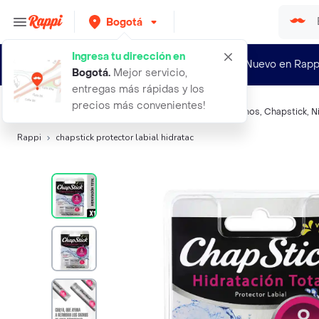
Bogotá
Ingresa tu dirección en
¿Nuevo en Rapp
Bogotá
.
Mejor servicio,
entregas más rápidas y los
precios más convenientes!
Búsquedas relacionadas:
Protectores labiales-balsamos
,
Chapstick
,
N
Rappi
chapstick protector labial hidratac