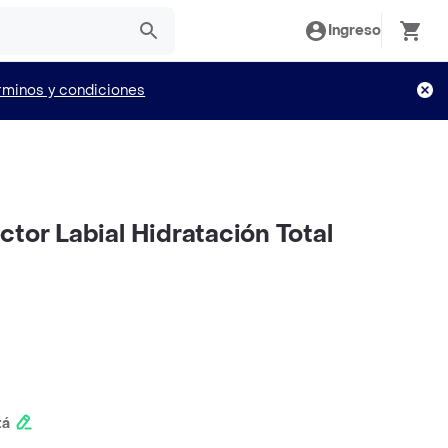
Ingreso
rminos y condiciones
tor Labial Hidratación Total
tá