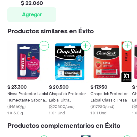
$ 22.060
Agregar
Productos similares en Éxito
$ 23.300
$ 20.500
$ 17.950
$ 
Nivea Protector Labial
Chapstick Protector
Chapstick Protector
Ch
Humectante Sabor a
Labial Ultra
Labial Classic Fresa
La
Cereza
(
$4660/g
)
Humectante
(
$20500/und
)
(
$17950/und
)
(
$
1 X 5.0 g
1 X 1 Und
1 X 1 Und
1 
Productos complementarios en Éxito