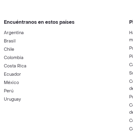
Encuéntranos en estos países
P
Argentina
H
m
Brasil
P
Chile
P
Colombia
C
Costa Rica
S
Ecuador
C
México
d
Perú
P
Uruguay
C
d
C
C