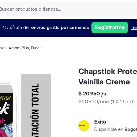
Registrarme
i?
Disfruta de
envíos gratis por semanas
Té
ivea
,
Ampm Plus
,
Funat
Chapstick Protec
Vainilla Creme
$ 20.950
/
u
$20950/und
(
1 X 1 Und
)
Éxito
Disponible en
Bogo