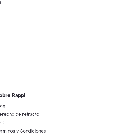
i
obre Rappi
log
erecho de retracto
IC
érminos y Condiciones