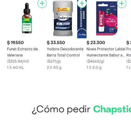
$ 19.550
$ 33.550
$ 23.300
$ 
Funat Extracto de
Yodora Desodorante
Nivea Protector Labial
Fr
Valeriana
Barra Total Control
Humectante Sabor a
Ro
(
$325.84/ml
)
(
$671/g
)
Cereza
(
$4660/g
)
(
$
1 X 60 mL
2 X 50 g
1 X 5.0 g
1 
¿Cómo pedir
Chapstic