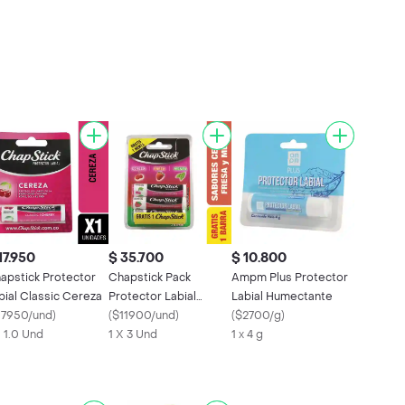
17.950
$ 35.700
$ 10.800
apstick Protector
Chapstick Pack
Ampm Plus Protector
bial Classic Cereza
Protector Labial
Labial Humectante
17950/und
)
Classic Cereza Fresa
(
$11900/und
)
(
$2700/g
)
X 1.0 Und
y Menta
1 X 3 Und
1 x 4 g