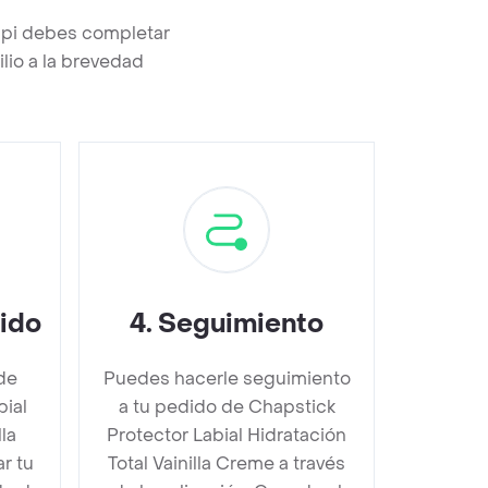
appi debes completar
lio a la brevedad
dido
4
.
Seguimiento
de
Puedes hacerle seguimiento
bial
a tu pedido de Chapstick
lla
Protector Labial Hidratación
r tu
Total Vainilla Creme a través