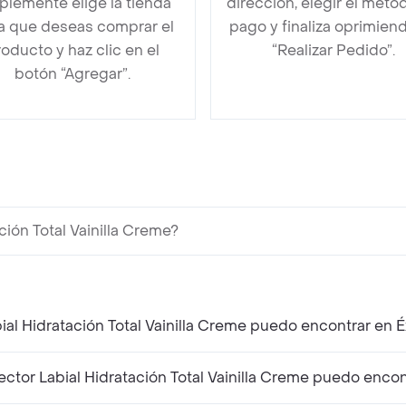
plemente elige la tienda
dirección, elegir el méto
la que deseas comprar el
pago y finaliza oprimien
oducto y haz clic en el
“Realizar Pedido”.
botón “Agregar”.
ión Total Vainilla Creme?
al Hidratación Total Vainilla Creme puedo encontrar en É
or Labial Hidratación Total Vainilla Creme puedo encont