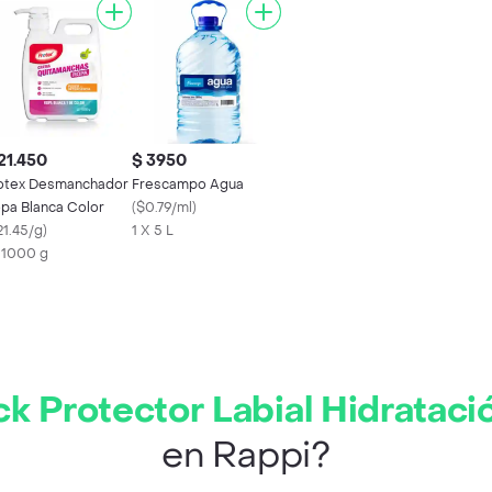
21.450
$ 3950
otex Desmanchador
Frescampo Agua
pa Blanca Color
(
$0.79/ml
)
21.45/g
)
1 X 5 L
x 1000 g
k Protector Labial Hidratació
en Rappi?