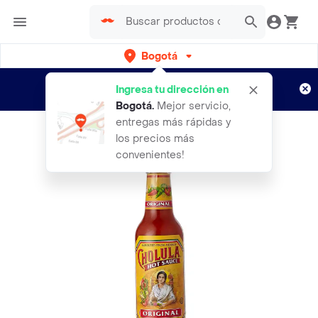
Bogotá
Regístrate
¿Nuevo en Rappi?
y disfruta de
Ingresa tu dirección en
envíos gratis por semanas
Aplican TyC
Bogotá
.
Mejor servicio,
entregas más rápidas y
los precios más
convenientes!