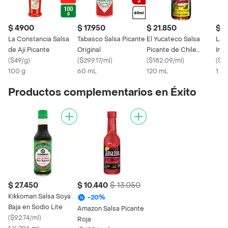
$ 4900
$ 17.950
$ 21.850
$ 
La Constancia Salsa
Tabasco Salsa Picante
El Yucateco Salsa
La 
de Ají Picante
Original
Picante de Chile
Ing
(
$49/g
)
(
$299.17/ml
)
Habanero
(
$182.09/ml
)
(
$38
100 g
60 mL
120 mL
1 x 
Productos complementarios en Éxito
$ 27.450
$ 10.440
$ 13.050
Kikkoman Salsa Soya
-
20
%
Baja en Sodio Lite
Amazon Salsa Picante
(
$92.74/ml
)
Roja