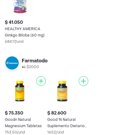
$ 41.050
HEALTHY AMERICA
Ginkgo Biloba (60 mg)
684.17/und
Farmatodo
$2000
$ 75.350
$ 82.600
Goodn Natural
Good 'N Natural
Magnesium Tabletas
Suplemento Dietario
753.50/und
(200 mcg)
1652/und