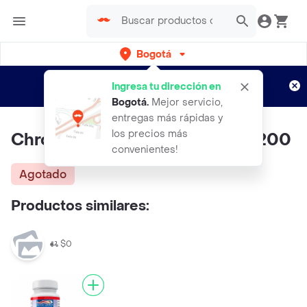
Bogotá
Regístrate
¿Nuevo en Rappi?
y disfruta de
Ingresa tu dirección en
envíos gratis por semanas
Aplican TyC
Bogotá
.
Mejor servicio,
entregas más rápidas y
los precios más
Chromium Picolinate Tabletas 200
convenientes!
Agotado
Productos similares:
$0