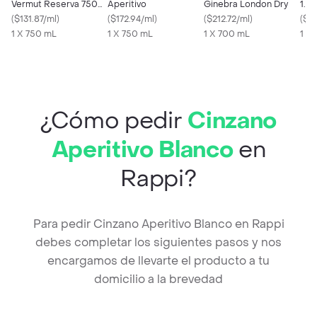
Vermut Reserva 750
Aperitivo
Ginebra London Dry
1.5 l
mL
(
$131.87/ml
)
(
$172.94/ml
)
(
$212.72/ml
)
(
$3.
1 X 750 mL
1 X 750 mL
1 X 700 mL
1 X 
¿Cómo pedir
Cinzano
Aperitivo Blanco
en
Rappi?
Para pedir Cinzano Aperitivo Blanco en Rappi
debes completar los siguientes pasos y nos
encargamos de llevarte el producto a tu
domicilio a la brevedad