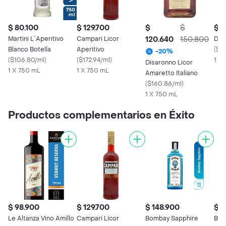
$ 80.100
$ 129.700
$
$
$ 7
Martini L´Aperitivo
Campari Licor
120.640
150.800
Dub
Blanco Botella
Aperitivo
(
$1
-
20
%
(
$106.80/ml
)
(
$172.94/ml
)
1 X
Disaronno Licor
1 X 750 mL
1 X 750 mL
Amaretto Italiano
(
$160.86/ml
)
1 X 750 mL
Productos complementarios en Éxito
$ 98.900
$ 129.700
$ 148.900
$ 
Le Altanza Vino Amillo
Campari Licor
Bombay Sapphire
Bre