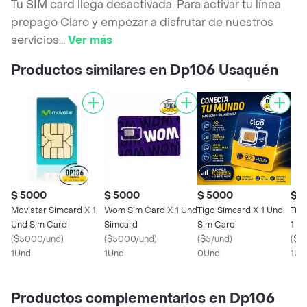
Tu SIM card llega desactivada. Para activar tu línea
prepago Claro y empezar a disfrutar de nuestros
servicios
...
Ver más
Productos similares en Dp106 Usaquén
$ 5000
$ 5000
$ 5000
$ 6
Movistar Simcard X 1
Wom Sim Card X 1 Und
Tigo Simcard X 1 Und
Tri
Und Sim Card
Simcard
Sim Card
1 U
(
$5000/und
)
(
$5000/und
)
(
$5/und
)
(
$6
1Und
1Und
0Und
1Un
Productos complementarios en Dp106