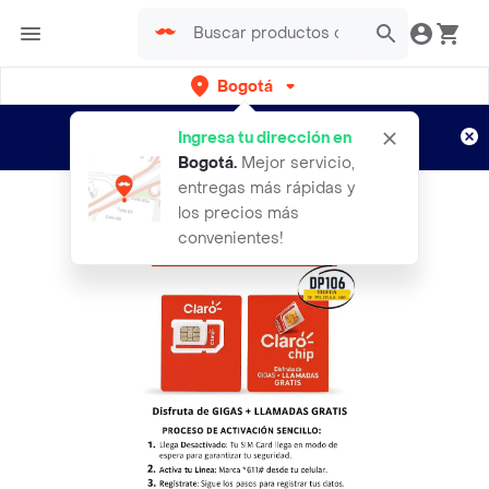
Bogotá
Regístrate
¿Nuevo en Rappi?
y disfruta de
Ingresa tu dirección en
envíos gratis por semanas
Aplican TyC
Bogotá
.
Mejor servicio,
entregas más rápidas y
los precios más
convenientes!