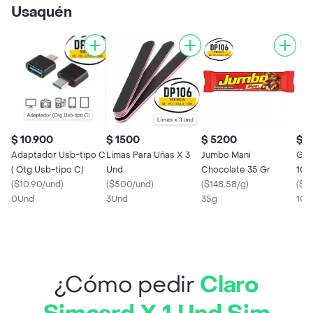
Usaquén
$ 10.900
$ 1500
$ 5200
$ 1
Adaptador Usb-tipo C
Limas Para Uñas X 3
Jumbo Mani
Gan
( Otg Usb-tipo C)
Und
Chocolate 35 Gr
10 
(
$10.90/und
)
(
$500/und
)
(
$148.58/g
)
Gan
(
$1
0Und
3Und
35g
Res
10U
Cal
¿Cómo pedir
Claro