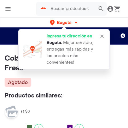
Bogotá
Regístrate
¿Nuevo en Rappi?
y disfruta de
Ingresa tu dirección en
envíos gratis por semanas
Aplican TyC
Bogotá
.
Mejor servicio,
entregas más rápidas y
los precios más
Colácteos Yogurt Entero Dulce
convenientes!
Fresa
Agotado
Productos similares:
$0