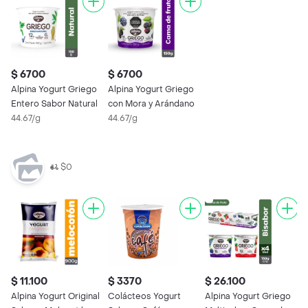
$ 6700
$ 6700
Alpina Yogurt Griego
Alpina Yogurt Griego
Entero Sabor Natural
con Mora y Arándano
44.67/g
44.67/g
$0
$ 11.100
$ 3370
$ 26.100
$
Alpina Yogurt Original
Colácteos Yogurt
Alpina Yogurt Griego
C