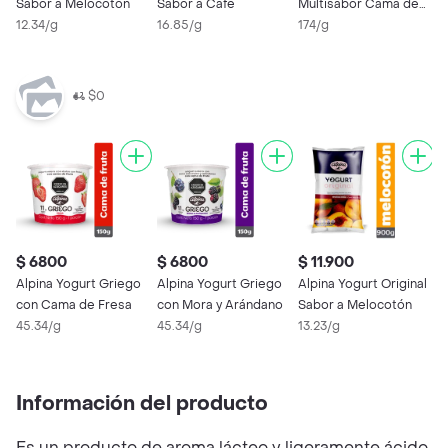
Sabor a Melocotón
Sabor a Café
Multisabor Cama de
G
12.34/g
16.85/g
Frutas Surtidos
174/g
2
$0
$ 6800
$ 6800
$ 11.900
$
Alpina Yogurt Griego
Alpina Yogurt Griego
Alpina Yogurt Original
C
con Cama de Fresa
con Mora y Arándano
Sabor a Melocotón
S
45.34/g
45.34/g
13.23/g
1
Información del producto
Es un producto de aroma lácteo y ligeramente ácido