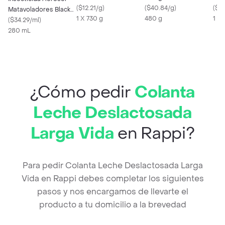
Esponjoso (730 Gr)
(
$12.21/g
)
(
$40.84/g
)
Roj
(
$79
Matavoladores Black
1 X 730 g
480 g
1 X
Flag
(
$34.29/ml
)
280 mL
¿Cómo pedir
Colanta
Leche Deslactosada
Larga Vida
en Rappi?
Para pedir Colanta Leche Deslactosada Larga
Vida en Rappi debes completar los siguientes
pasos y nos encargamos de llevarte el
producto a tu domicilio a la brevedad