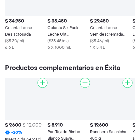
$ 34.950
$ 35.450
$ 29.450
$ 3
Colanta Leche
Colanta Six Pack
Colanta Leche
Col
Deslactosada
Leche Uht
Semidescremada
Larg
(
$5.30/ml
)
Semidescremada
(
$35.45/ml
)
Deslactosada
(
$5.46/ml
)
(
$32
6.6 L
Deslactosada
6 X 1000 mL
1 X 5.4 L
6 X
Productos complementarios en Éxito
$ 9.600
$ 12.000
$ 8.910
$ 19.600
$ 2
Pan Tajado Bimbo
Ranchera Salchicha
Kik
-
20
%
Blanco Suave
480 g
ali
Insecticida Aerosol