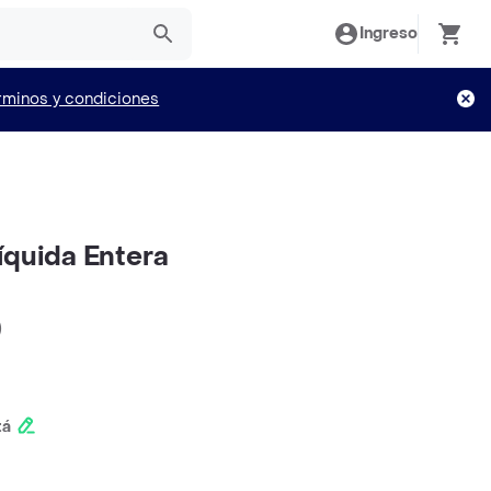
Ingreso
rminos y condiciones
íquida Entera
)
tá