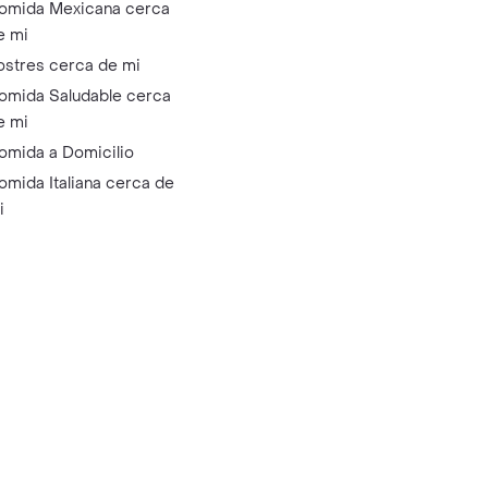
omida Mexicana cerca
e mi
ostres cerca de mi
omida Saludable cerca
e mi
omida a Domicilio
omida Italiana cerca de
i