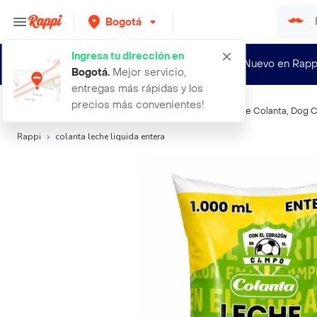
Bogotá
Ingresa tu dirección en
¿Nuevo en Rapp
Bogotá
.
Mejor servicio,
entregas más rápidas y los
precios más convenientes!
Búsquedas relacionadas:
Leche natural
,
Colanta
,
Leche Colanta
,
Dog 
Rappi
colanta leche liquida entera