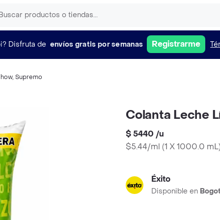
Registrarme
i?
Disfruta de
envíos gratis por semanas
Té
Chow
,
Supremo
Colanta Leche L
$ 5440
/
u
$5.44/ml
(
1 X 1000.0 mL
Éxito
Disponible en
Bogo