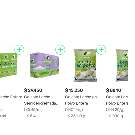
$ 29.450
$ 15.250
$ 8840
Leche Entera
Colanta Leche
Colanta Leche en
Colanta Leche 
Semidescremada
Polvo Entera
Polvo Entera
l
)
Deslactosada
(
$5.46/ml
)
(
$40.14/g
)
(
$44.20/g
)
0 mL
1 X 5.4 L
1 X 380.0 g
1 X 200 g