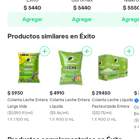
$ 5440
$ 5440
$ 555
Agregar
Agregar
Agrega
Productos similares en Éxito
$ 5930
$ 4910
$ 29.450
$ 
Colanta Leche Entera
Colanta Leche Entera
Colanta Leche Líquida
Larga Vida
Líquida
Pasteurizada Entera
Co
(
$5390.91/ml
)
(
$5.46/ml
)
(
$32.73/ml
)
En
1 X 1.100 mL
1 X 900.0 mL
1 X 900.0 mL
(
$
6 