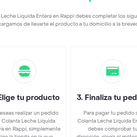
 Leche Líquida Entera en Rappi debes completar los sig
argamos de llevarte el producto a tu domicilio a la brev
Elige tu producto
3
.
Finaliza tu pe
deseas realizar un pedido
Para pagar tu pedido 
 Colanta Leche Líquida
Colanta Leche Líquida E
ra en Rappi, simplemente
debes comprobar t
lige la tienda en la que
dirección, elegir el méto