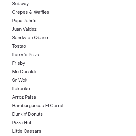
Subway
Crepes & Waffles
Papa John's
Juan Valdez
Sandwich Qbano
Tostao
Karen's Pizza
Frisby
Mc Donald's
Sr Wok
Kokoriko
Arroz Paisa
Hamburguesas El Corral
Dunkin' Donuts
Pizza Hut
Little Caesars