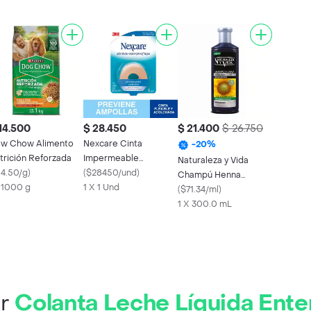
14.500
$ 28.450
$ 21.400
$ 26.750
w Chow Alimento
Nexcare Cinta
-
20
%
trición Reforzada
Impermeable
Naturaleza y Vida
14.50/g
)
Acolchada
(
$28450/und
)
Champú Henna
x 1000 g
1 X 1 Und
Reflejos Negros
(
$71.34/ml
)
1 X 300.0 mL
ir
Colanta Leche Líquida Ente