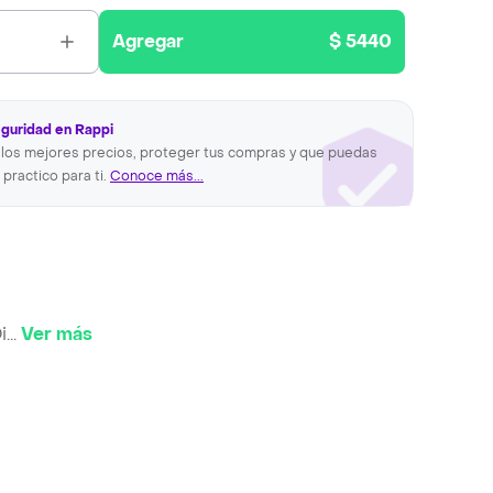
Agregar
$ 5440
eguridad en Rappi
los mejores precios, proteger tus compras y que puedas
 practico para ti.
Conoce más...
i
...
Ver más