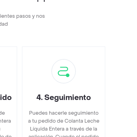
uientes pasos y nos
edad
dido
4
.
Seguimiento
de
Puedes hacerle seguimiento
ntera
a tu pedido de Colanta Leche
u
Líquida Entera a través de la
do de
aplicación. Cuando el pedido