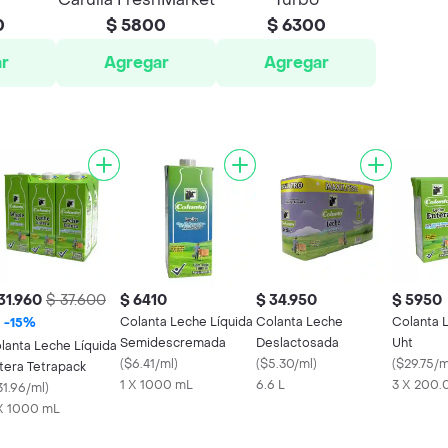
0
$ 5800
$ 6300
r
Agregar
Agregar
31.960
$ 37.600
$ 6410
$ 34.950
$ 5950
Colanta Leche Líquida
Colanta Leche
Colanta 
-
15
%
Semidescremada
Deslactosada
Uht
lanta Leche Líquida
(
$6.41/ml
)
(
$5.30/ml
)
(
$29.75/m
tera Tetrapack
1 X 1000 mL
6.6 L
3 X 200.
31.96/ml
)
X 1000 mL