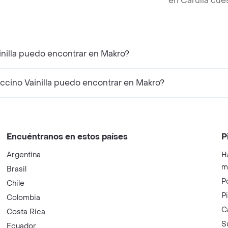
en Carulla cue
nilla puedo encontrar en Makro?
ino Vainilla puedo encontrar en Makro?
Encuéntranos en estos países
P
Argentina
H
m
Brasil
P
Chile
P
Colombia
C
Costa Rica
S
Ecuador