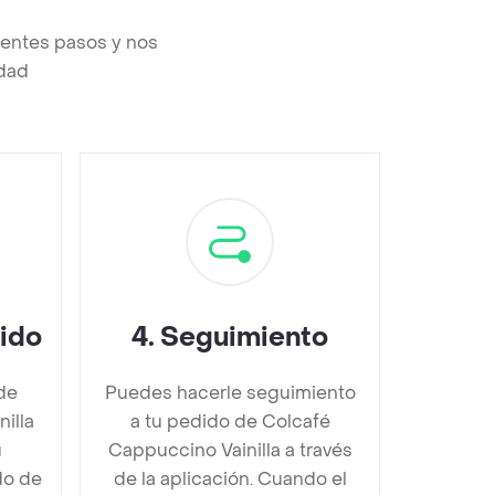
ientes pasos y nos
edad
dido
4
.
Seguimiento
de
Puedes hacerle seguimiento
illa
a tu pedido de Colcafé
u
Cappuccino Vainilla a través
do de
de la aplicación. Cuando el