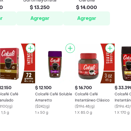
50
$ 13.250
$ 14.000
r
Agregar
Agregar
12.150
$ 12.100
$ 16.700
$ 33.39
lcafé Café
Colcafé Café Soluble
Colcafé Café
Colcafé 
anulado
Amaretto
Instantáneo Clásico
Instantá
8100/g
)
(
$242/g
)
(
$196.48/g
)
(
$196.42
 1,5 g
1 x 50 g
1 X 85.0 g
1 X 170 g