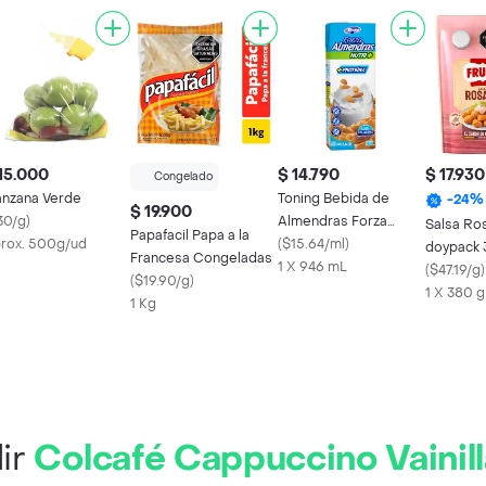
15.000
$ 14.790
$ 17.930
Congelado
nzana Verde
Toning Bebida de
-
24
%
$ 19.900
30/g
)
Almendras Forza
Salsa Ro
Papafacil Papa a la
rox. 500g/ud
Sabor Vainilla
(
$15.64/ml
)
doypack
Francesa Congeladas
1 X 946 mL
(
$47.19/g
)
(
$19.90/g
)
1 X 380 g
1 Kg
ir
Colcafé Cappuccino Vainill