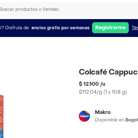
Registrarme
i?
Disfruta de
envíos gratis por semanas
Té
Colcafé Cappucc
$ 12.100
/
u
$112.04/g
(
1 x 108 g
)
Makro
Disponible en
Bogo