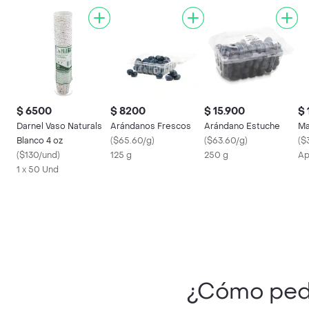
$ 6500
$ 8200
$ 15.900
$ 
Darnel Vaso Naturals
Arándanos Frescos
Arándano Estuche
Ma
Blanco 4 oz
(
$65.60/g
)
(
$63.60/g
)
(
$
(
$130/und
)
125 g
250 g
Ap
1 x 50 Und
¿Cómo ped