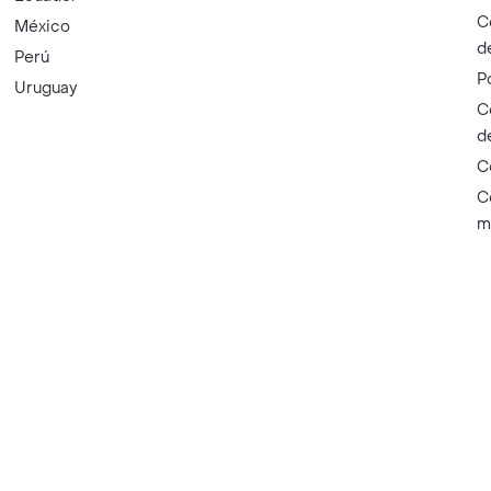
C
México
d
Perú
P
Uruguay
C
d
C
C
m