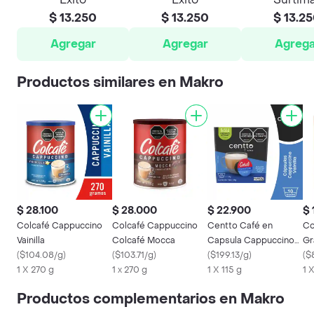
$ 13.250
$ 13.250
$ 13.2
Agregar
Agregar
Agrega
Productos similares en Makro
$ 28.100
$ 28.000
$ 22.900
$ 
Colcafé Cappuccino
Colcafé Cappuccino
Centto Café en
Co
Vainilla
Colcafé Mocca
Capsula Cappuccino
Gr
(
$104.08/g
)
(
$103.71/g
)
Vainilla Colcafé
(
$199.13/g
)
(
$
1 X 270 g
1 x 270 g
1 X 115 g
1 X
Productos complementarios en Makro