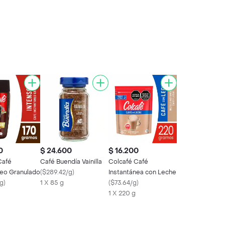
0
$ 24.600
$ 16.200
Café
Café Buendía Vainilla
Colcafé Café
neo Granulado
(
$289.42/g
)
Instantánea con Leche
/g
)
1 X 85 g
(
$73.64/g
)
1 X 220 g