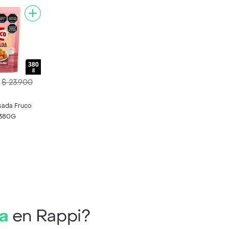
$ 23.900
sada Fruco
 380G
a
en Rappi?