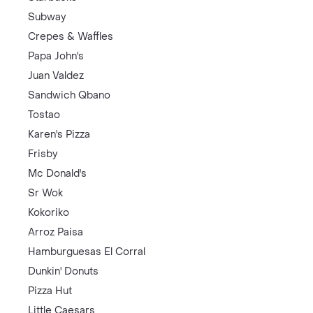
Subway
Crepes & Waffles
Papa John's
Juan Valdez
Sandwich Qbano
Tostao
Karen's Pizza
Frisby
Mc Donald's
Sr Wok
Kokoriko
Arroz Paisa
Hamburguesas El Corral
Dunkin' Donuts
Pizza Hut
Little Caesars