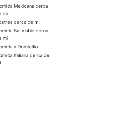
omida Mexicana cerca
e mi
ostres cerca de mi
omida Saludable cerca
e mi
omida a Domicilio
omida Italiana cerca de
i