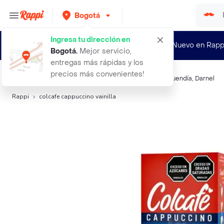
Bogotá
Ingresa tu dirección en
¿Nuevo en Rapp
Bogotá
.
Mejor servicio,
entregas más rápidas y los
precios más convenientes!
Búsquedas relacionadas:
Café
,
Colcafé
,
Matiz
,
Café Buendía
,
Darnel
Rappi
colcafe cappuccino vainilla