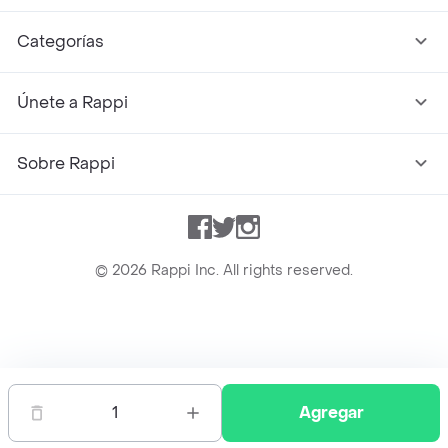
Categorías
Únete a Rappi
Sobre Rappi
Facebook
Twitter
Instagram
©
2026
Rappi Inc. All rights reserved.
Rappi S.A.S. --- NIT 900.843.898-9 --- Calle 63 # 16A-02
Bogotá D.C. --- notificacionesrappi@rappi.com
1
Agregar