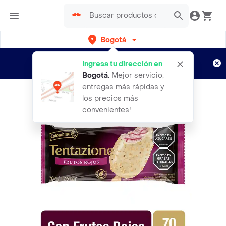
Bogotá
Regístrate
¿Nuevo en Rappi?
y disfruta de
Ingresa tu dirección en
envíos gratis por semanas
Aplican TyC
Bogotá
.
Mejor servicio,
entregas más rápidas y
los precios más
convenientes!