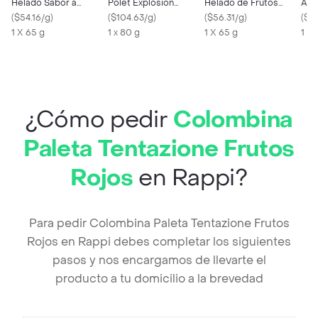
Helado Sabor a
Polet Explosión
Helado de Frutos
Ama
Cookies & Cream
(
$54.16/g
)
Caramelo
(
$104.63/g
)
Rojos
(
$56.31/g
)
(
$9
1 X 65 g
1 x 80 g
1 X 65 g
1 x 
¿Cómo pedir
Colombina
Paleta Tentazione Frutos
Rojos
en Rappi?
Para pedir Colombina Paleta Tentazione Frutos
Rojos en Rappi debes completar los siguientes
pasos y nos encargamos de llevarte el
producto a tu domicilio a la brevedad