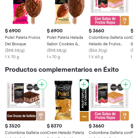
$ 6900
$ 6900
$ 3660
$ 4
Polet Paleta Frutos
Polet Paleta Helada
Colombina Galleta con
Col
Del Bosque
Sabor Cookies &
Helado de Frutos
Sab
(
$98.58/g
)
Cream
(
$98.58/g
)
Rojos
(
$56.31/g
)
(
$7
1 X 70 g
1 x 70 g
1 X 65 g
1 X
Productos complementarios en Éxito
$ 3520
$ 8370
$ 3660
$ 8
Colombina Galleta con
Crem Helado Paleta
Colombina Galleta con
Pol