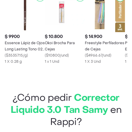
$ 9900
$ 10.800
$ 14.900
$ 2
Essence Lápiz de Ojos
Okoi Brocha Para
Freestyle Perfiladores
Pes
Long Lasting Tono 02
Cejas
de Cejas
Efec
Hot Chocolate
(
$35357.15/g
)
(
$10800/und
)
(
$4966.67/und
)
pru
(
$2
1 X 0.28 g
1 x 1 Und
1 X 3 Und
9g
1 X 
¿Cómo pedir
Corrector
Liquido 3.0 Tan Samy
en
Rappi?