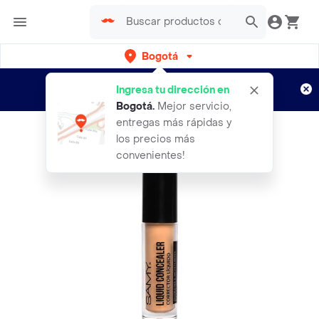
Bogotá
Regístrate
¿Nuevo en Rappi?
y disfruta de
Ingresa tu dirección en
envíos gratis por semanas
Aplican TyC
Bogotá
.
Mejor servicio,
entregas más rápidas y
los precios más
convenientes!