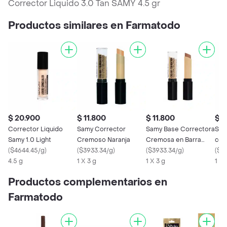
Corrector Liquido 3.0 Tan SAMY 4.5 gr
Productos similares en Farmatodo
$ 20.900
$ 11.800
$ 11.800
$ 2
Corrector Liquido
Samy Corrector
Samy Base Correctora
Sam
Samy 1.0 Light
Cremoso Naranja
Cremosa en Barra
cor
(
$4644.45/g
)
(
$3933.34/g
)
Tono 7
(
$3933.34/g
)
med
(
$2
4.5 g
1 X 3 g
1 X 3 g
1 X 
Productos complementarios en
Farmatodo