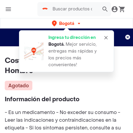
Bogotá
Regístrate
¿Nuevo en Rappi?
y disfruta de
Ingresa tu dirección en
envíos gratis por semanas
Aplican TyC
Bogotá
.
Mejor servicio,
entregas más rápidas y
los precios más
Costillera Con Estabilizador
convenientes!
Hombre
Agotado
Información del producto
- Es un medicamento - No exceder su consumo -
Leer las indicaciones y contraindicaciones en la
etiqueta - Si los síntomas persisten, consulte a su